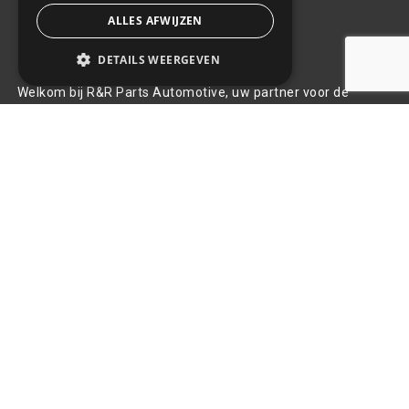
ALLES AFWIJZEN
Over ons
DETAILS WEERGEVEN
Welkom bij R&R Parts Automotive, uw partner voor de
aanschaf van alle auto accessoires. Wij doen er alles aan de
beste selectie, service & prijs te bieden.
Contact
+31(0)85 486 83 17
info@rrparts.nl
Klantenservice
Over ons
Contact
Algemene voorwaarden
Privacy Policy