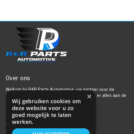
Over ons
Welkom bij R&R Parts Automotive, uw partner voor de
×
aanschaf van alle auto accessoires. Wij doen er alles aan de
Wij gebruiken cookies om
beste selectie, service & prijs te bieden.
deze website voor u zo
Contact
goed mogelijk te laten
werken.
+31(0)85 486 83 17
info@rrparts.nl
ALLES ACCEPTEREN