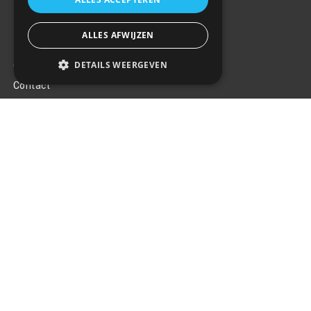
ALLES AFWIJZEN
Klantenservice
DETAILS WEERGEVEN
Over ons
Contact
Algemene voorwaarden
Privacy Policy
Klachten
Retouren en garantie
Handige links
Gereedschap
Tuning en styling
Blijf op de hoogte
Van al het nieuws, aanbiedingen, en diversen acties!