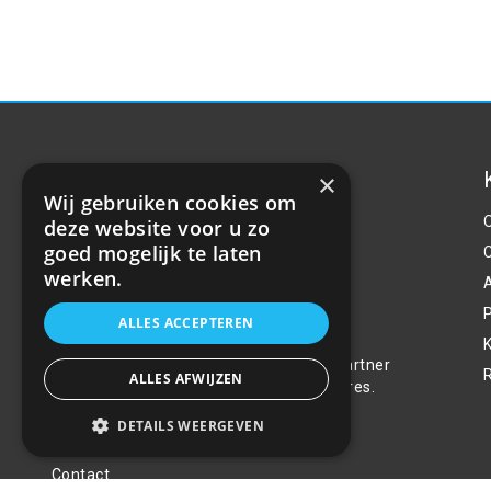
×
Wij gebruiken cookies om
deze website voor u zo
goed mogelijk te laten
werken.
P
Over ons
ALLES ACCEPTEREN
Welkom bij R&R Parts Automotive, uw partner
ALLES AFWIJZEN
voor de aanschaf van alle auto accessoires.
Wij doen er alles aan de beste selectie,
DETAILS WEERGEVEN
service & prijs te bieden.
Contact