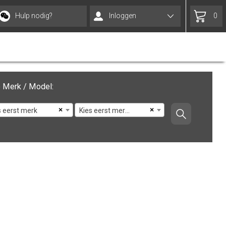
Hulp nodig?
Inloggen
0
 Merk / Model:
×
×
s eerst merk
Kies eerst merk en model