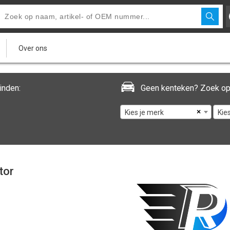
Over ons
inden:
Geen kenteken? Zoek op
×
Kies je merk
Kie
tor