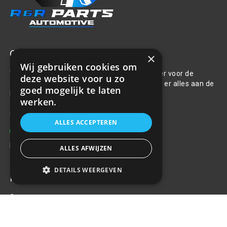
Over ons
×
Wij gebruiken cookies om
Welkom bij R&R Parts Automotive, uw partner voor de
deze website voor u zo
aanschaf van alle auto accessoires. Wij doen er alles aan de
goed mogelijk te laten
beste selectie, service & prijs te bieden.
werken.
Contact
ALLES ACCEPTEREN
+31(0)85 486 83 17
info@rrparts.nl
ALLES AFWIJZEN
DETAILS WEERGEVEN
Klantenservice
Over ons
Contact
Algemene voorwaarden