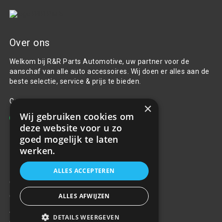
Over ons
Welkom bij R&R Parts Automotive, uw partner voor de
aanschaf van alle auto accessoires. Wij doen er alles aan de
beste selectie, service & prijs te bieden.
Contact
×
Wij gebruiken cookies om
+31(0)85 486 83 17
deze website voor u zo
info@rrparts.nl
goed mogelijk te laten
werken.
Klantenservice
ALLES ACCEPTEREN
Over ons
ALLES AFWIJZEN
Contact
Algemene voorwaarden
DETAILS WEERGEVEN