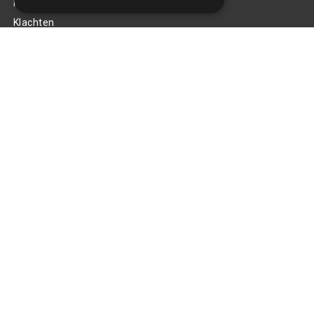
Privacy Policy
Klachten
Retouren en garantie
Handige links
Gereedschap
Tuning en styling
Blijf op de hoogte
Van al het nieuws, aanbiedingen, en diversen acties!