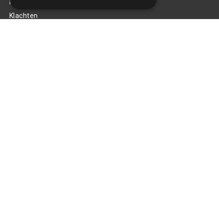
Privacy Policy
Klachten
Retouren en garantie
Handige links
Gereedschap
Tuning en styling
Blijf op de hoogte
Van al het nieuws, aanbiedingen, en diversen acties!