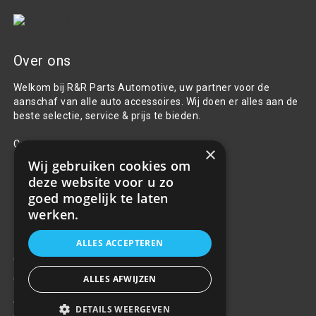
Over ons
Welkom bij R&R Parts Automotive, uw partner voor de
aanschaf van alle auto accessoires. Wij doen er alles aan de
beste selectie, service & prijs te bieden.
Contact
×
Wij gebruiken cookies om
+31(0)85 486 83 17
deze website voor u zo
info@rrparts.nl
goed mogelijk te laten
werken.
Klantenservice
ALLES ACCEPTEREN
Over ons
ALLES AFWIJZEN
Contact
Algemene voorwaarden
DETAILS WEERGEVEN