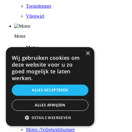
Torsiedemper
Vliegwiel
Motor
Motor
×
Wij gebruiken cookies om
Artikelzoeken via afbeelding
deze website voor u zo
Cilinderkop / Opbouwdelen
goed mogelijk te laten
werken.
Cilinders / Zuigers
Complete / Deelmotor
ALLES ACCEPTEREN
Gereedschap
ALLES AFWIJZEN
Krukasmechanisme
DETAILS WEERGEVEN
Luchttoevoer
Motor-/Veiligheidsbumper