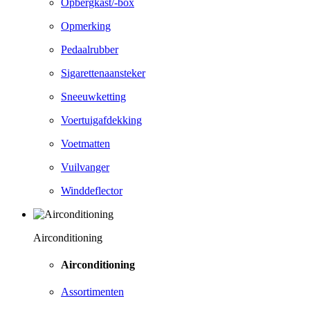
Opbergkast/-box
Opmerking
Pedaalrubber
Sigarettenaansteker
Sneeuwketting
Voertuigafdekking
Voetmatten
Vuilvanger
Winddeflector
Airconditioning
Airconditioning
Assortimenten