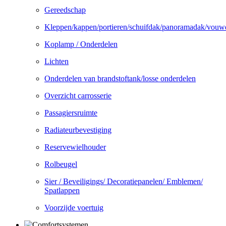
Gereedschap
Kleppen/kappen/portieren/schuifdak/panoramadak/vouw
Koplamp / Onderdelen
Lichten
Onderdelen van brandstoftank/losse onderdelen
Overzicht carrosserie
Passagiersruimte
Radiateurbevestiging
Reservewielhouder
Rolbeugel
Sier / Beveiligings/ Decoratiepanelen/ Emblemen/
Spatlappen
Voorzijde voertuig