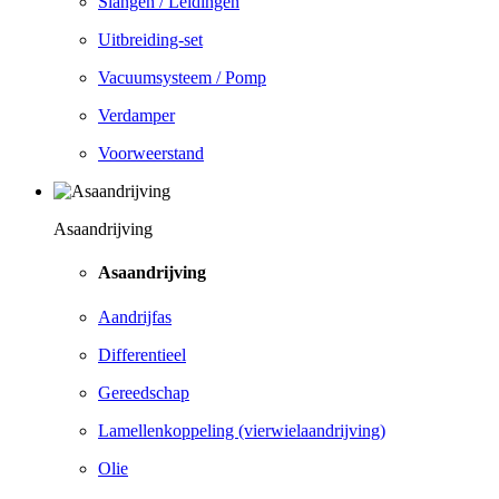
Slangen / Leidingen
Uitbreiding-set
Vacuumsysteem / Pomp
Verdamper
Voorweerstand
Asaandrijving
Asaandrijving
Aandrijfas
Differentieel
Gereedschap
Lamellenkoppeling (vierwielaandrijving)
Olie