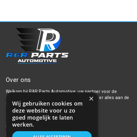
Over ons
Welkom bij R&R Parts Automotive, uw partner voor de
×
aanschaf van alle auto accessoires. Wij doen er alles aan de
Wij gebruiken cookies om
beste selectie, service & prijs te bieden.
deze website voor u zo
Contact
goed mogelijk te laten
werken.
+31(0)85 486 83 17
info@rrparts.nl
ALLES ACCEPTEREN