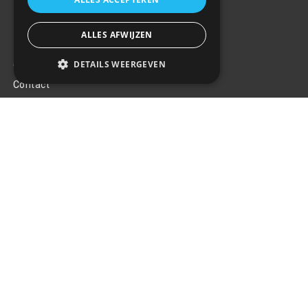
ALLES AFWIJZEN
Klantenservice
DETAILS WEERGEVEN
Over ons
Contact
Algemene voorwaarden
Privacy Policy
Klachten
Retouren en garantie
Handige links
Gereedschap
Tuning en styling
Blijf op de hoogte
Van al het nieuws, aanbiedingen, en diversen acties!