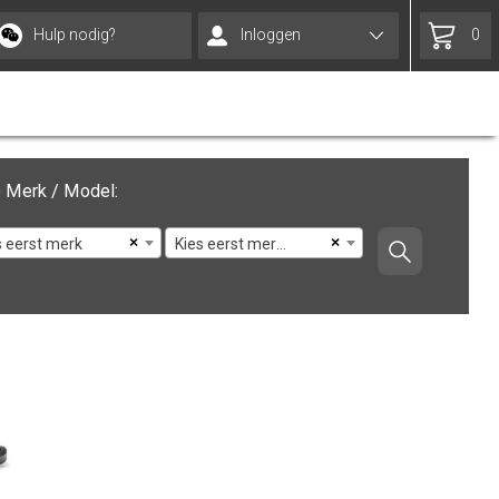
Hulp nodig?
Inloggen
0
 Merk / Model:
×
×
s eerst merk
Kies eerst merk en model