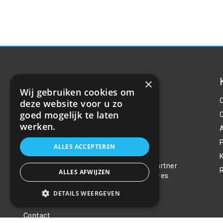
×
Wij gebruiken cookies om
deze website voor u zo
goed mogelijk te laten
werken.
P
Over ons
ALLES ACCEPTEREN
Welkom bij R&R Parts Automotive, uw partner
ALLES AFWIJZEN
voor de aanschaf van alle auto accessoires.
Wij doen er alles aan de beste selectie,
DETAILS WEERGEVEN
service & prijs te bieden.
Contact