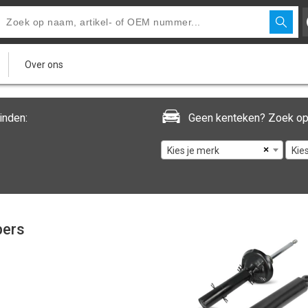
Over ons
inden:
Geen kenteken? Zoek op
×
Kies je merk
Kie
ers