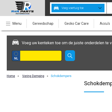
Voeg voertuig toe
Menu
Gereedschap
Gecko Car Care
Accu's
Voeg uw kenteken toe om de juiste onderdelen te v
Home
»
Vering Demping
»
Schokdempers
Schokdemp