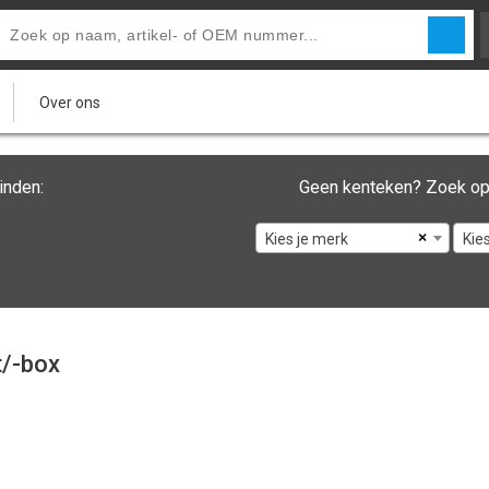
Over ons
inden:
Geen kenteken? Zoek op
×
Kies je merk
Kie
/-box