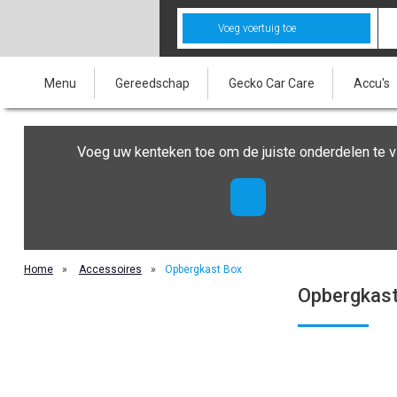
Voeg voertuig toe
Menu
Gereedschap
Gecko Car Care
Accu's
Voeg uw kenteken toe om de juiste onderdelen te v
Home
»
Accessoires
»
Opbergkast Box
Opbergkast