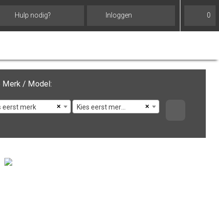
Hulp nodig?
Inloggen
0
 Merk / Model:
×
×
s eerst merk
Kies eerst merk en model