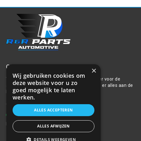
Over ons
×
Wij gebruiken cookies om
Welkom bij R&R Parts Automotive, uw partner voor de
deze website voor u zo
aanschaf van alle auto accessoires. Wij doen er alles aan de
goed mogelijk te laten
beste selectie, service & prijs te bieden.
werken.
Contact
ALLES ACCEPTEREN
+31(0)85 486 83 17
info@rrparts.nl
ALLES AFWIJZEN
DETAILS WEERGEVEN