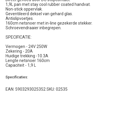
1,9L pan met stay cool rubber coated handvat.
Non-stick oppervlak.
Geventileerd deksel van gehard glas.
Antislipvoetjes.
160cm netsnoer met in-line gezekerde stekker.
Schroevendraaier inbegrepen.
SPECIFICATIE:
Vermogen - 24V 250W
Zekering - 20A
Huidige trekking -10.3A
Lengte netsnoer 160cm
Capaciteit - 1,9 L
Specificaties:
EAN: 5903293025352 SKU: 02535