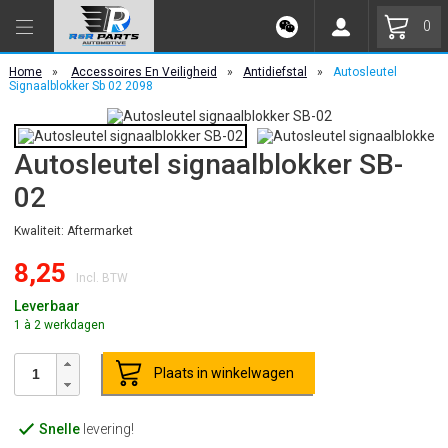
0
Home
»
Accessoires En Veiligheid
»
Antidiefstal
»
Autosleutel
Signaalblokker Sb 02 2098
Autosleutel signaalblokker SB-
02
Kwaliteit: Aftermarket
8,25
Incl. BTW
Leverbaar
1 à 2 werkdagen
Plaats in winkelwagen
Snelle
levering!