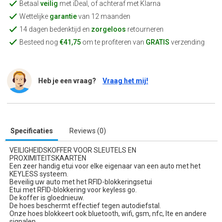
Betaal
veilig
met iDeal, of achteraf met Klarna
Wettelijke
garantie
van 12 maanden
14 dagen bedenktijd en
zorgeloos
retourneren
Besteed nog
€41,75
om te profiteren van
GRATIS
verzending
Heb je een vraag?
Vraag het mij!
Specificaties
Reviews (0)
VEILIGHEIDSKOFFER VOOR SLEUTELS EN
PROXIMITEITSKAARTEN
Een zeer handig etui voor elke eigenaar van een auto met het
KEYLESS systeem.
Beveilig uw auto met het RFID-blokkeringsetui
Etui met RFID-blokkering voor keyless go.
De koffer is gloednieuw.
De hoes beschermt effectief tegen autodiefstal.
Onze hoes blokkeert ook bluetooth, wifi, gsm, nfc, lte en andere
signalen.