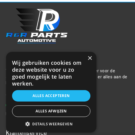
×
Over ons
Wij gebruiken cookies om
deze website voor u zo
Welkom bij R&R Parts Automotive, uw partner voor de
goed mogelijk te laten
aanschaf van alle auto accessoires. Wij doen er alles aan de
werken.
beste selectie, service & prijs te bieden.
Contact
ALLES ACCEPTEREN
+31(0)85 486 83 17
ALLES AFWIJZEN
info@rrparts.nl
DETAILS WEERGEVEN
Klantenservice