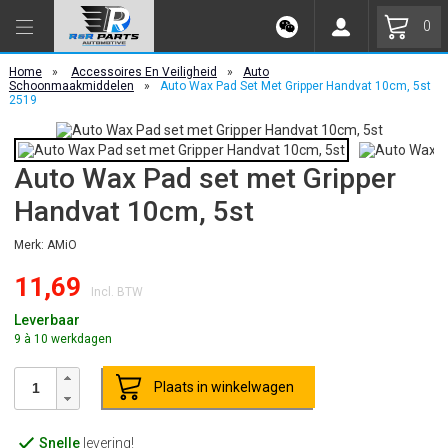
0
Home
»
Accessoires En Veiligheid
»
Auto
Schoonmaakmiddelen
»
Auto Wax Pad Set Met Gripper Handvat 10cm, 5st
2519
Auto Wax Pad set met Gripper
Handvat 10cm, 5st
Merk: AMiO
11,69
Incl. BTW
Leverbaar
9 à 10 werkdagen
Plaats in winkelwagen
Snelle
levering!