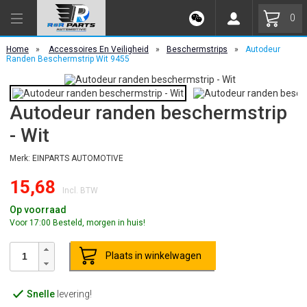
0
Home
»
Accessoires En Veiligheid
»
Beschermstrips
»
Autodeur
Randen Beschermstrip Wit 9455
Autodeur randen beschermstrip
- Wit
Merk: EINPARTS AUTOMOTIVE
15,68
Incl. BTW
Op voorraad
Voor 17:00 Besteld, morgen in huis!
Plaats in winkelwagen
Snelle
levering!