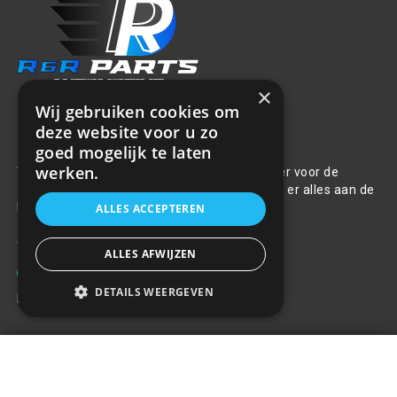
×
Wij gebruiken cookies om
deze website voor u zo
Over ons
goed mogelijk te laten
werken.
Welkom bij R&R Parts Automotive, uw partner voor de
aanschaf van alle auto accessoires. Wij doen er alles aan de
beste selectie, service & prijs te bieden.
ALLES ACCEPTEREN
Contact
ALLES AFWIJZEN
+31(0)85 486 83 17
DETAILS WEERGEVEN
info@rrparts.nl
Autodeur randen beschermstrip -
Klantenservice
Wit
+
€15,68
Over ons