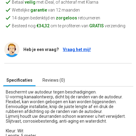
Betaal
veilig
met iDeal, of achteraf met Klarna
Wettelijke
garantie
van 12 maanden
14 dagen bedenktijd en
zorgeloos
retourneren
Besteed nog
€34,32
om te profiteren van
GRATIS
verzending
Heb je een vraag?
Vraag het mij!
Specificaties
Reviews (0)
Beschermt uw autodeur tegen beschadigingen.
U-vormig kanaalontwerp, dicht bij de randen van de autodeur.
Flexibel, kan worden gebogen en kan worden bijgesneden.
Eenvoudige installatie, knip de juiste lengte af en druk de
rubberen afdichting op de randen van de autodeur.
Lijmvrij houdt uw deurranden schoon wanneer u het verwijdert.
Slijtvast, corrosiebestendig, anti-aging en waterdicht.
Kleur: Wit
Lengte: 5 meter