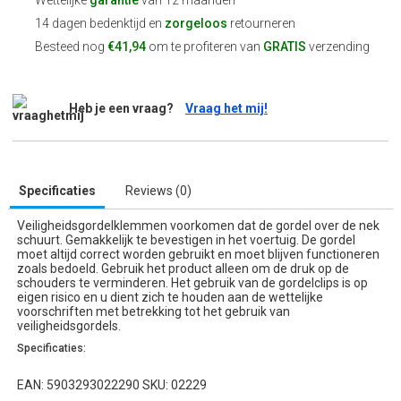
Wettelijke
garantie
van 12 maanden
14 dagen bedenktijd en
zorgeloos
retourneren
Besteed nog
€41,94
om te profiteren van
GRATIS
verzending
Heb je een vraag?
Vraag het mij!
Specificaties
Reviews (0)
Veiligheidsgordelklemmen voorkomen dat de gordel over de nek
schuurt. Gemakkelijk te bevestigen in het voertuig. De gordel
moet altijd correct worden gebruikt en moet blijven functioneren
zoals bedoeld. Gebruik het product alleen om de druk op de
schouders te verminderen. Het gebruik van de gordelclips is op
eigen risico en u dient zich te houden aan de wettelijke
voorschriften met betrekking tot het gebruik van
veiligheidsgordels.
Specificaties:
EAN: 5903293022290 SKU: 02229