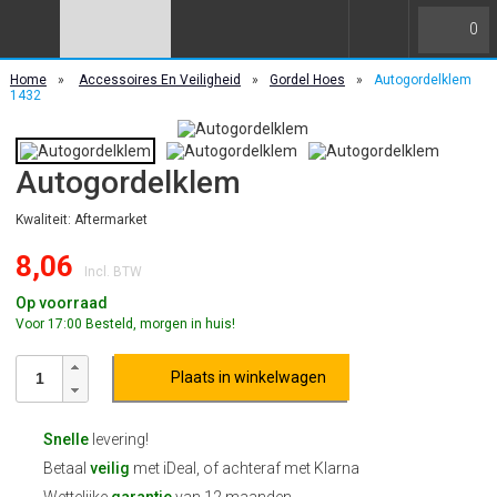
0
Home
»
Accessoires En Veiligheid
»
Gordel Hoes
»
Autogordelklem
1432
Autogordelklem
Kwaliteit: Aftermarket
8,06
Incl. BTW
Op voorraad
Voor 17:00 Besteld, morgen in huis!
Plaats in winkelwagen
Snelle
levering!
Betaal
veilig
met iDeal, of achteraf met Klarna