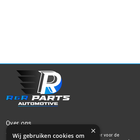
Over ons
×
Wij gebruiken cookies om
Welkom bij R&R Parts Automotive, uw partner voor de