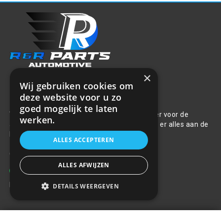
×
Wij gebruiken cookies om
Over ons
deze website voor u zo
goed mogelijk te laten
Welkom bij R&R Parts Automotive, uw partner voor de
werken.
aanschaf van alle auto accessoires. Wij doen er alles aan de
beste selectie, service & prijs te bieden.
ALLES ACCEPTEREN
Contact
ALLES AFWIJZEN
+31(0)85 486 83 17
info@rrparts.nl
DETAILS WEERGEVEN
Klantenservice
Kentekenplaat houder - Zwart -