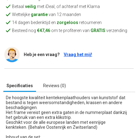
Betaal
veilig
met iDeal, of achteraf met Klarna
Wettelijke
garantie
van 12 maanden
14 dagen bedenktijd en
zorgeloos
retourneren
Besteed nog
€47,46
om te profiteren van
GRATIS
verzending
Heb je een vraag?
Vraag het mij!
Specificaties
Reviews (0)
De hoogste kwaliteit kentekenplaathouders van kunststof dat
bestand is tegen weersomstandigheden, krassen en andere
beschadigingen.
Het frame vereist geen extra gaten in de nummerplaat dankzij
het gebruik van een extra klikstrip.
Geschikt voor de alle europese landen met eenrijige
kenkteken. (Behalve Oostenrijk en Zwitserland)
Inhoud van de set: