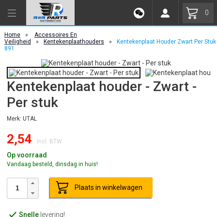
0
Home
»
Accessoires En
Veiligheid
»
Kentekenplaathouders
»
Kentekenplaat Houder Zwart Per Stuk
891
Kentekenplaat houder - Zwart -
Per stuk
Merk: UTAL
2,54
Incl. BTW
Op voorraad
Vandaag besteld, dinsdag in huis!
Plaats in winkelwagen
Snelle
levering!