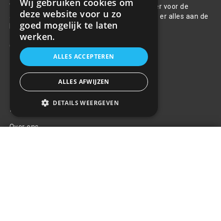
Wij gebruiken cookies om
Welkom bij R&R Parts Automotive, uw partner voor de
deze website voor u zo
aanschaf van alle auto accessoires. Wij doen er alles aan de
goed mogelijk te laten
beste selectie, service & prijs te bieden.
werken.
Contact
ALLES ACCEPTEREN
+31(0)85 486 83 17
info@rrparts.nl
ALLES AFWIJZEN
DETAILS WEERGEVEN
Klantenservice
Over ons
Afsluiting van de achterbank voor
Contact
huisdieren
+
€15,68
Algemene voorwaarden
Privacy Policy
Klachten
Retouren en garantie
Handige links