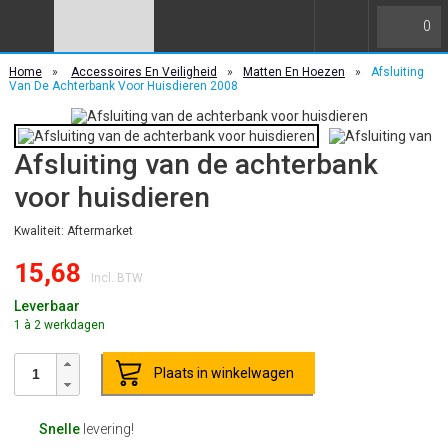
0
Home
»
Accessoires En Veiligheid
»
Matten En Hoezen
»
Afsluiting
Van De Achterbank Voor Huisdieren 2008
Afsluiting van de achterbank
voor huisdieren
Kwaliteit: Aftermarket
15,68
Incl. BTW
Leverbaar
1 à 2 werkdagen
Plaats in winkelwagen
Snelle
levering!