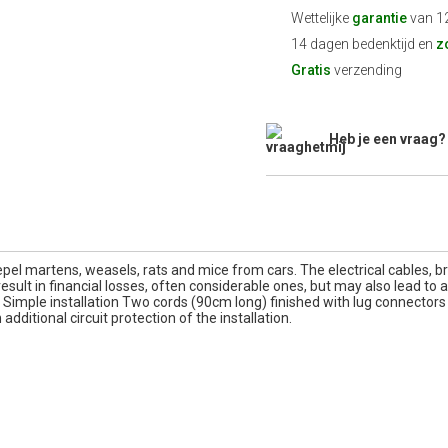
Wettelijke
garantie
van 1
14 dagen bedenktijd en
z
Gratis
verzending
Heb je een vraag?
el martens, weasels, rats and mice from cars. The electrical cables, brak
ult in financial losses, often considerable ones, but may also lead to a
ne. Simple installation Two cords (90cm long) finished with lug connecto
additional circuit protection of the installation.