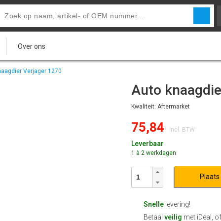
Over ons
naagdier Verjager 1270
Auto knaagdie
Kwaliteit: Aftermarket
75,84
Incl. BTW
Leverbaar
1 à 2 werkdagen
Plaats
Snelle
levering!
Betaal
veilig
met iDeal, o