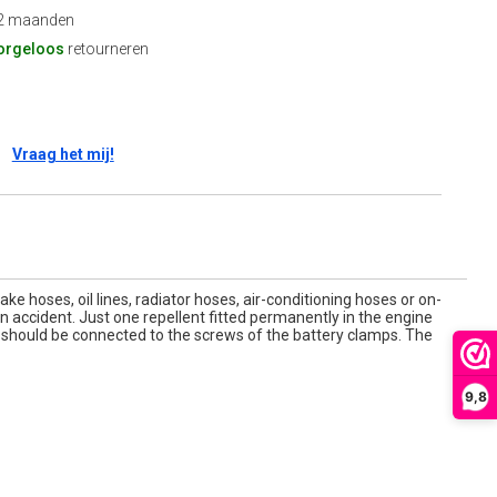
2 maanden
orgeloos
retourneren
Vraag het mij!
e hoses, oil lines, radiator hoses, air-conditioning hoses or on-
n accident. Just one repellent fitted permanently in the engine
rs should be connected to the screws of the battery clamps. The
9,8