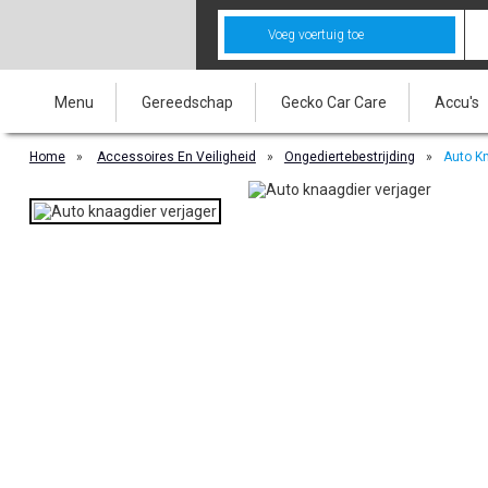
Voeg voertuig toe
Menu
Gereedschap
Gecko Car Care
Accu's
Home
»
Accessoires En Veiligheid
»
Ongediertebestrijding
»
Auto K