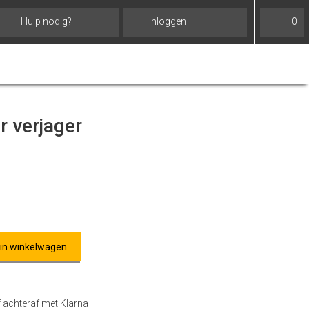
Hulp nodig?
Inloggen
0
r verjager
 in winkelwagen
f achteraf met Klarna