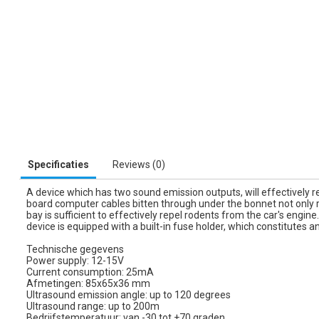
Specificaties
Reviews (0)
A device which has two sound emission outputs, will effectively rep
board computer cables bitten through under the bonnet not only res
bay is sufficient to effectively repel rodents from the car's engi
device is equipped with a built-in fuse holder, which constitutes an 
Technische gegevens
Power supply: 12-15V
Current consumption: 25mA
Afmetingen: 85x65x36 mm
Ultrasound emission angle: up to 120 degrees
Ultrasound range: up to 200m
Bedrijfstemperatuur: van -30 tot +70 graden