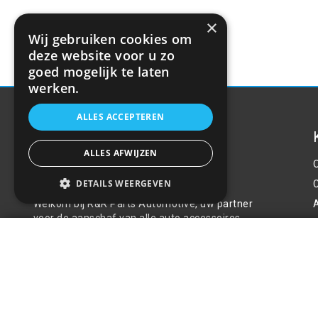
×
Wij gebruiken cookies om
deze website voor u zo
goed mogelijk te laten
werken.
ALLES ACCEPTEREN
ALLES AFWIJZEN
Over ons
DETAILS WEERGEVEN
Welkom bij R&R Parts Automotive, uw partner
voor de aanschaf van alle auto accessoires.
P
Auto knaagdier verjager
Wij doen er alles aan de beste selectie,
service & prijs te bieden.
€75,84
Contact
+31(0)85 486 83 17