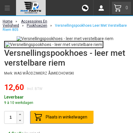
0
Home
»
Accessoires En
Veiligheid
»
Pookhoezen
»
Versnellingspookhoes Leer Met Verstelbare
Riem 805
Versnellingspookhoes - leer met
verstelbare riem
Merk: WAS WÅODZIMIERZ ÅšMIECHOWSKI
12,60
Incl. BTW
Leverbaar
9 à 10 werkdagen
Plaats in winkelwagen