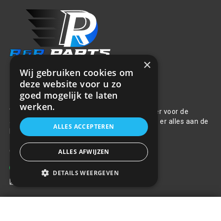
×
Wij gebruiken cookies om
deze website voor u zo
Over ons
goed mogelijk te laten
werken.
Welkom bij R&R Parts Automotive, uw partner voor de
aanschaf van alle auto accessoires. Wij doen er alles aan de
ALLES ACCEPTEREN
beste selectie, service & prijs te bieden.
Contact
ALLES AFWIJZEN
+31(0)85 486 83 17
DETAILS WEERGEVEN
info@rrparts.nl
Versnellingspookhoes - leer met
Klantenservice
verstelbare riem
+