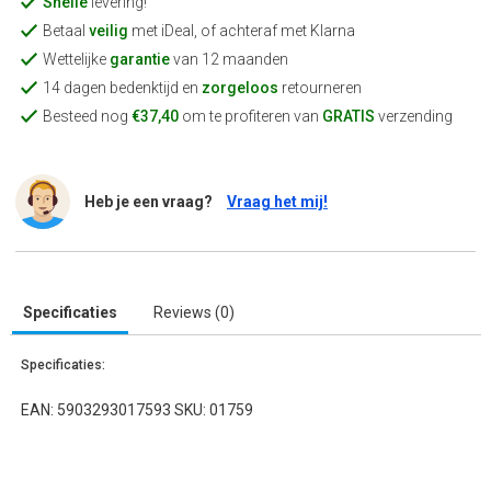
Snelle
levering!
Betaal
veilig
met iDeal, of achteraf met Klarna
Wettelijke
garantie
van 12 maanden
14 dagen bedenktijd en
zorgeloos
retourneren
Besteed nog
€37,40
om te profiteren van
GRATIS
verzending
Heb je een vraag?
Vraag het mij!
Specificaties
Reviews (0)
Specificaties:
EAN: 5903293017593 SKU: 01759