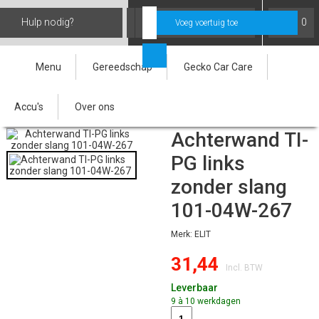
Hulp nodig?
Inloggen
0
Voeg voertuig toe
Menu
Gereedschap
Gecko Car Care
Home
»
Accessoires En Veiligheid
»
Reflector
»
Achterwand Ti Pg Links
Accu's
Over ons
Zonder Slang 101 04w 267 1936
Achterwand TI-
PG links
zonder slang
101-04W-267
Merk: ELIT
31,44
Incl. BTW
Leverbaar
9 à 10 werkdagen