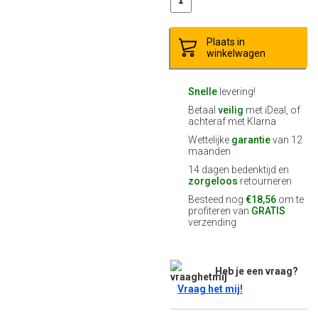
Plaats in
winkelwagen
Snelle
levering!
Betaal
veilig
met iDeal, of
achteraf met Klarna
Wettelijke
garantie
van 12
maanden
14 dagen bedenktijd en
zorgeloos
retourneren
Besteed nog
€18,56
om te
profiteren van
GRATIS
verzending
Heb je een vraag?
Vraag het mij!