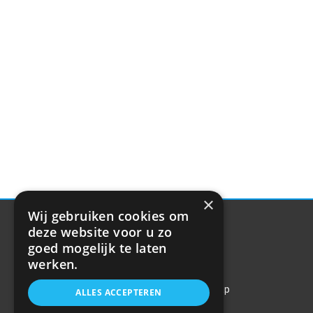
×
Wij gebruiken cookies om
deze website voor u zo
goed mogelijk te laten
Klantenservice
Handige
links
werken.
Over
ons
Gereedschap
ALLES ACCEPTEREN
Over ons
Contact
Tuning