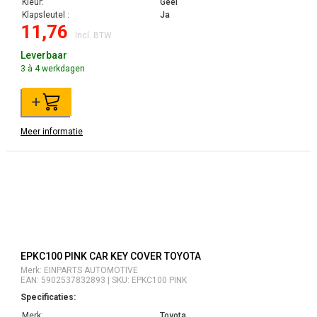
Kleur:
Geel
Klapsleutel :
Ja
11,76
Incl. BTW
Leverbaar
3 à 4 werkdagen
+
Meer informatie
EPKC100 PINK CAR KEY COVER TOYOTA
Merk: EINPARTS AUTOMOTIVE
EAN: 5902537832893 | SKU: EPKC100 PINK
Specificaties:
Merk:
Toyota