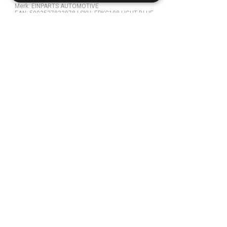
Merk: EINPARTS AUTOMOTIVE
EAN: 5902537832978 | SKU: EPKC108 LIGHT BLUE
Specificaties:
Merk:
Audi
Kleur:
Blauw
Klapsleutel :
Ja
11,76
Incl. BTW
Leverbaar
3 à 4 werkdagen
+
Meer informatie