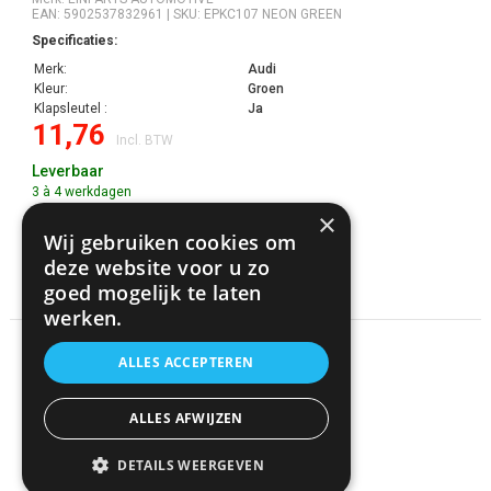
EAN: 5902537832961 | SKU: EPKC107 NEON GREEN
Specificaties:
Merk:
Audi
Kleur:
Groen
Klapsleutel :
Ja
11,76
Incl. BTW
Leverbaar
3 à 4 werkdagen
×
Wij gebruiken cookies om
+
deze website voor u zo
goed mogelijk te laten
Meer informatie
werken.
ALLES ACCEPTEREN
ALLES AFWIJZEN
DETAILS WEERGEVEN
EPKC108 LIGHT BLUE CAR KEY COVER AUDI