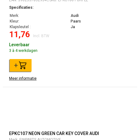
EAN: 5902537832954 | SKU: EPKC106 PURPLE
Specificaties:
Merk:
Audi
Kleur:
Paars
Klapsleutel :
Ja
11,76
Incl. BTW
Leverbaar
3 à 4 werkdagen
+
Meer informatie
EPKC107 NEON GREEN CAR KEY COVER AUDI
Merk: EINPARTS AUTOMOTIVE