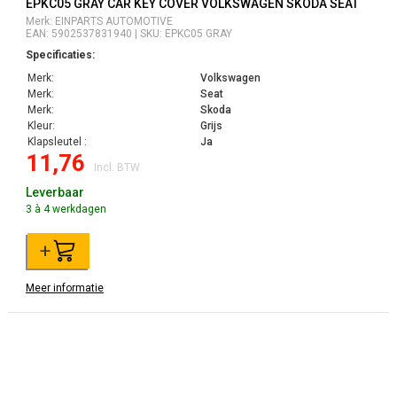
EPKC05 GRAY CAR KEY COVER VOLKSWAGEN SKODA SEAT
Merk: EINPARTS AUTOMOTIVE
EAN: 5902537831940 | SKU: EPKC05 GRAY
Specificaties:
Merk:
Volkswagen
Merk:
Seat
Merk:
Skoda
Kleur:
Grijs
Klapsleutel :
Ja
11,76
Incl. BTW
Leverbaar
3 à 4 werkdagen
+
Meer informatie