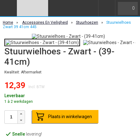
0
Home
»
Accessoires En Veiligheid
»
Stuurhoezen
»
Stuurwielhoes
Zwart 39 41cm 445
Stuurwielhoes - Zwart - (39-
41cm)
Kwaliteit: Aftermarket
12,39
Incl. BTW
Leverbaar
1 à 2 werkdagen
Plaats in winkelwagen
Snelle
levering!