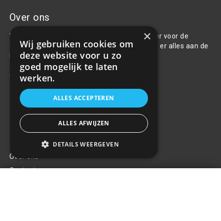
Over ons
×
Welkom bij R&R Parts Automotive, uw partner voor de
Wij gebruiken cookies om
aanschaf van alle auto accessoires. Wij doen er alles aan de
deze website voor u zo
beste selectie, service & prijs te bieden.
goed mogelijk te laten
Contact
werken.
+31(0)85 486 83 17
ALLES ACCEPTEREN
info@rrparts.nl
ALLES AFWIJZEN
Klantenservice
DETAILS WEERGEVEN
Over ons
Contact
Stuurwielhoes - Zwart - (39-41cm)
Algemene voorwaarden
€12,39
+
Privacy Policy
Klachten