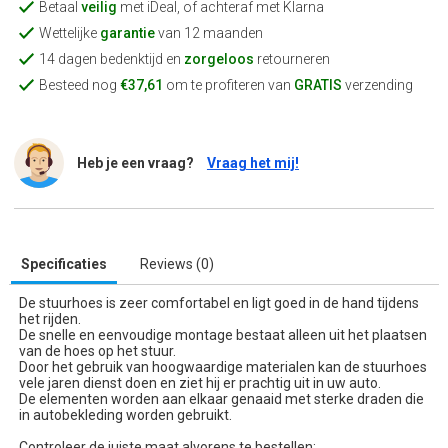
Betaal
veilig
met iDeal, of achteraf met Klarna
Wettelijke
garantie
van 12 maanden
14 dagen bedenktijd en
zorgeloos
retourneren
Besteed nog
€37,61
om te profiteren van
GRATIS
verzending
Heb je een vraag?
Vraag het mij!
Specificaties
Reviews (0)
De stuurhoes is zeer comfortabel en ligt goed in de hand tijdens
het rijden.
De snelle en eenvoudige montage bestaat alleen uit het plaatsen
van de hoes op het stuur.
Door het gebruik van hoogwaardige materialen kan de stuurhoes
vele jaren dienst doen en ziet hij er prachtig uit in uw auto.
De elementen worden aan elkaar genaaid met sterke draden die
in autobekleding worden gebruikt.
Controleer de juiste maat alvorens te bestellen: