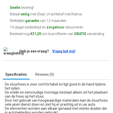
Snelle
levering!
Betaal
veilig
met iDeal, of achteraf met Klarna
Wettelijke
garantie
van 12 maanden
14 dagen bedenktijd en
zorgeloos
retourneren
Besteed nog
€31,20
om te profiteren van
GRATIS
verzending
Heb je een vraag?
Vraag het mij!
Specificaties
Reviews (0)
De stuurhoes is zeer comfortabel en ligt goed in de hand tijdens
het rijden.
De snelle en eenvoudige montage bestaat alleen uit het plaatsen
van de hoes op het stuur.
Door het gebruik van hoogwaardige materialen kan de stuurhoes
vele jaren dienst doen en ziet hij er prachtig uit in uw auto.
De elementen worden aan elkaar genaaid met sterke draden die
in autobekleding worden gebruikt.