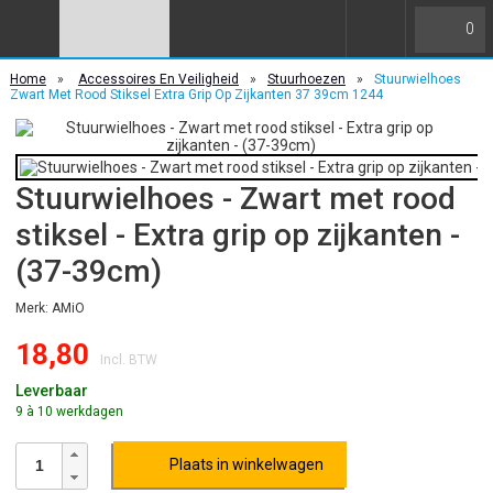
0
Home
»
Accessoires En Veiligheid
»
Stuurhoezen
»
Stuurwielhoes
Zwart Met Rood Stiksel Extra Grip Op Zijkanten 37 39cm 1244
Stuurwielhoes - Zwart met rood
stiksel - Extra grip op zijkanten -
(37-39cm)
Merk: AMiO
18,80
Incl. BTW
Leverbaar
9 à 10 werkdagen
Plaats in winkelwagen