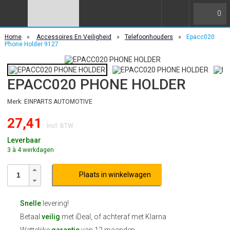
0
Home
»
Accessoires En Veiligheid
»
Telefoonhouders
»
Epacc020
Phone Holder 9127
EPACC020 PHONE HOLDER
Merk: EINPARTS AUTOMOTIVE
27,41
Incl. BTW
Leverbaar
3 à 4 werkdagen
Plaats in winkelwagen
Snelle
levering!
Betaal
veilig
met iDeal, of achteraf met Klarna