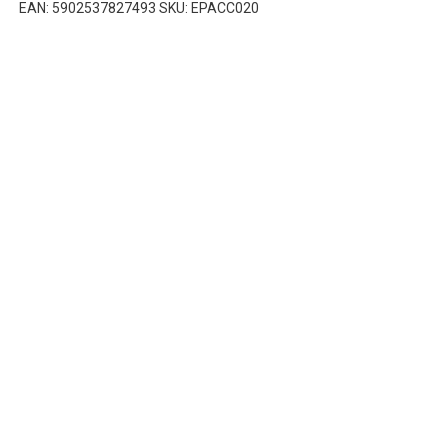
EAN: 5902537827493 SKU: EPACC020