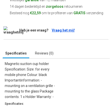
Wettelijke
garantie
van 12 maanden
14 dagen bedenktijd en
zorgeloos
retourneren
Besteed nog
€22,59
om te profiteren van
GRATIS
verzending
Heb je een vraag?
Vraag het mij!
Specificaties
Reviews (0)
Magnetic suction cup holder
Specification: Size: for every
mobile phone Colour: black
Importantinformation: -
mounting on a ventilation grille -
mounting to the glass Package
contents: 1 x Holder Warranty: -
Specificaties: