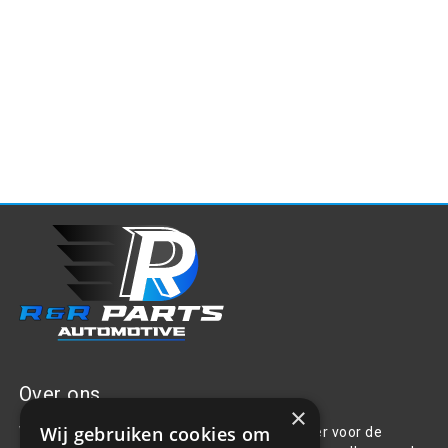
Over ons
×
Wij gebruiken cookies om
Welkom bij R&R Parts Automotive, uw partner voor de