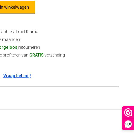
 in winkelwagen
f achteraf met Klarna
2 maanden
orgeloos
retourneren
 profiteren van
GRATIS
verzending
Vraag het mij!
9,8