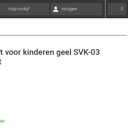
Hulp nodig?
Inloggen
0
t voor kinderen geel SVK-03
t
is!