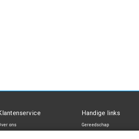
Klantenservice
Handige links
Over ons
Gereedschap
Contact
Tuning en styling
3 met certificaat