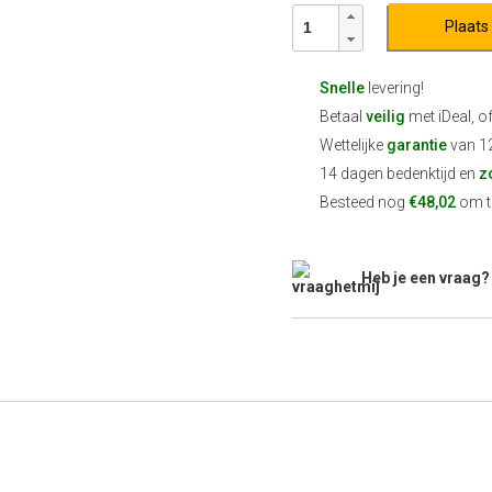
Plaats
Snelle
levering!
Betaal
veilig
met iDeal, o
Wettelijke
garantie
van 1
14 dagen bedenktijd en
z
Besteed nog
€48,02
om te
Heb je een vraag?