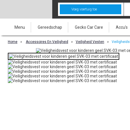
Voeg voertuig toe
Menu
Gereedschap
Gecko Car Care
Accu's
Home
»
Accessoires En Veiligheid
»
Veiligheid Vesten
»
Veiligheids