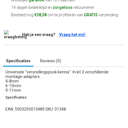
Wettelijke
garantie
van 12 maanden
14 dagen bedenktijd en
zorgeloos
retourneren
Besteed nog
€38,38
om te profiteren van
GRATIS
verzending
Heb je een vraag?
Vraag het mij!
Specificaties
Reviews (0)
Universele "versnellingspook kennis". In kit 3 verschillende
montage-adapters:
4-8mm
6-10mm
9-11mm
Specificaties:
EAN: 5903293013489 SKU: 01348