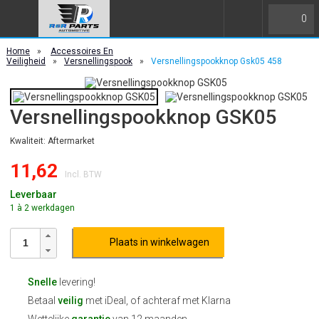
0
Home
»
Accessoires En
Veiligheid
»
Versnellingspook
»
Versnellingspookknop Gsk05 458
Versnellingspookknop GSK05
Kwaliteit: Aftermarket
11,62
Incl. BTW
Leverbaar
1 à 2 werkdagen
Plaats in winkelwagen
Snelle
levering!
Betaal
veilig
met iDeal, of achteraf met Klarna