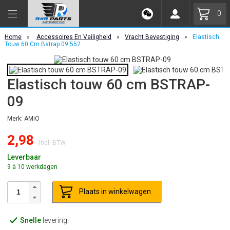
0
Home
»
Accessoires En Veiligheid
»
Vracht Bevestiging
»
Elastisch
Touw 60 Cm Bstrap 09 552
Elastisch touw 60 cm BSTRAP-
09
Merk: AMiO
2,98
Incl. BTW
Leverbaar
9 à 10 werkdagen
Plaats in winkelwagen
Snelle
levering!