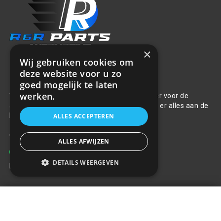
×
Wij gebruiken cookies om
deze website voor u zo
Over ons
goed mogelijk te laten
werken.
Welkom bij R&R Parts Automotive, uw partner voor de
aanschaf van alle auto accessoires. Wij doen er alles aan de
beste selectie, service & prijs te bieden.
ALLES ACCEPTEREN
Contact
ALLES AFWIJZEN
+31(0)85 486 83 17
DETAILS WEERGEVEN
info@rrparts.nl
Elastisch touw 60 cm BSTRAP-09
Klantenservice
€2,98
+
Over ons