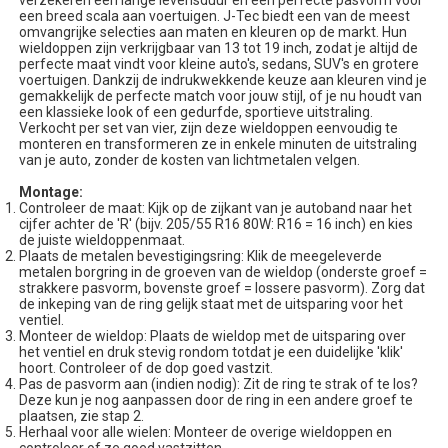
verzekeren een lange levensduur en een perfecte pasvorm voor
een breed scala aan voertuigen. J-Tec biedt een van de meest
omvangrijke selecties aan maten en kleuren op de markt. Hun
wieldoppen zijn verkrijgbaar van 13 tot 19 inch, zodat je altijd de
perfecte maat vindt voor kleine auto's, sedans, SUV's en grotere
voertuigen. Dankzij de indrukwekkende keuze aan kleuren vind je
gemakkelijk de perfecte match voor jouw stijl, of je nu houdt van
een klassieke look of een gedurfde, sportieve uitstraling.
Verkocht per set van vier, zijn deze wieldoppen eenvoudig te
monteren en transformeren ze in enkele minuten de uitstraling
van je auto, zonder de kosten van lichtmetalen velgen.
Montage:
Controleer de maat: Kijk op de zijkant van je autoband naar het
cijfer achter de 'R' (bijv. 205/55 R16 80W: R16 = 16 inch) en kies
de juiste wieldoppenmaat.
Plaats de metalen bevestigingsring: Klik de meegeleverde
metalen borgring in de groeven van de wieldop (onderste groef =
strakkere pasvorm, bovenste groef = lossere pasvorm). Zorg dat
de inkeping van de ring gelijk staat met de uitsparing voor het
ventiel.
Monteer de wieldop: Plaats de wieldop met de uitsparing over
het ventiel en druk stevig rondom totdat je een duidelijke 'klik'
hoort. Controleer of de dop goed vastzit.
Pas de pasvorm aan (indien nodig): Zit de ring te strak of te los?
Deze kun je nog aanpassen door de ring in een andere groef te
plaatsen, zie stap 2.
Herhaal voor alle wielen: Monteer de overige wieldoppen en