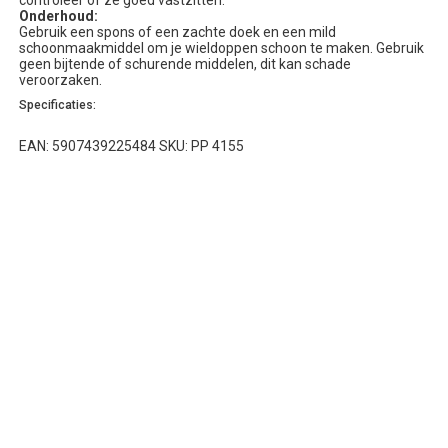
controleer of ze goed vastzitten.
Onderhoud:
Gebruik een spons of een zachte doek en een mild
schoonmaakmiddel om je wieldoppen schoon te maken. Gebruik
geen bijtende of schurende middelen, dit kan schade
veroorzaken.
Specificaties:
EAN: 5907439225484 SKU: PP 4155