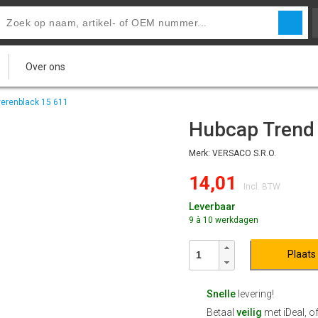
Over ons
verenblack 15 611
Hubcap Trend 
Merk: VERSACO S.R.O.
14,01
Incl. BTW
Leverbaar
9 à 10 werkdagen
Plaats
Snelle
levering!
Betaal
veilig
met iDeal, o