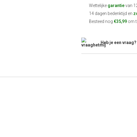
Wettelijke
garantie
van 1
14 dagen bedenktijd en
z
Besteed nog
€35,99
om te
Heb je een vraag?