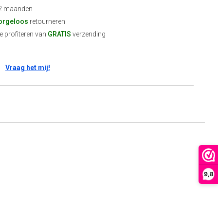
2 maanden
orgeloos
retourneren
 profiteren van
GRATIS
verzending
Vraag het mij!
9,8