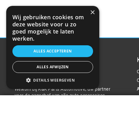
×
Wij gebruiken cookies om
deze website voor u zo
goed mogelijk te laten
werken.
ALLES ACCEPTEREN
ALLES AFWIJZEN
Over ons
DETAILS WEERGEVEN
Welkom bij R&R Parts Automotive, uw partner
voor de aanschaf van alle auto accessoires.
P
Hubcap Trend silverenblack 15"
Wij doen er alles aan de beste selectie,
service & prijs te bieden.
€14,01
Contact
+31(0)85 486 83 17