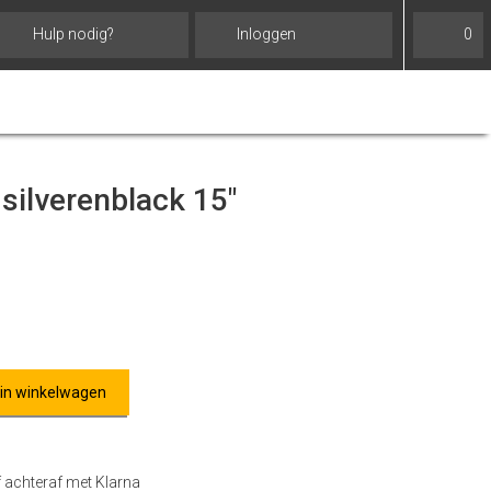
Hulp nodig?
Inloggen
0
silverenblack 15"
 in winkelwagen
f achteraf met Klarna