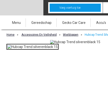
Voeg voertuig toe
Menu
Gereedschap
Gecko Car Care
Accu's
Home
»
Accessoires En Veiligheid
»
Wieldoppen
»
Hubcap Trend Sil