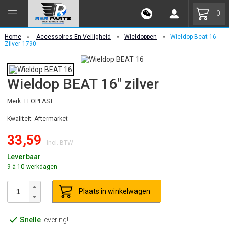
0
Home
»
Accessoires En Veiligheid
»
Wieldoppen
»
Wieldop Beat 16
Zilver 1790
Wieldop BEAT 16" zilver
Merk: LEOPLAST
Kwaliteit: Aftermarket
33,59
Incl. BTW
Leverbaar
9 à 10 werkdagen
Plaats in winkelwagen
Snelle
levering!