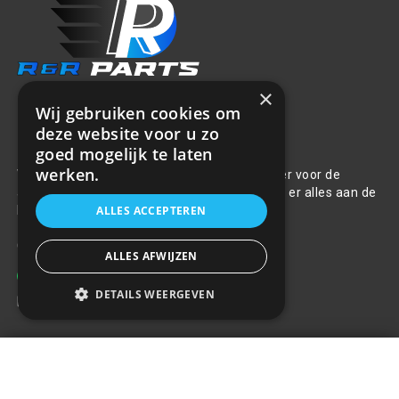
×
Wij gebruiken cookies om
deze website voor u zo
Over ons
goed mogelijk te laten
werken.
Welkom bij R&R Parts Automotive, uw partner voor de
aanschaf van alle auto accessoires. Wij doen er alles aan de
beste selectie, service & prijs te bieden.
ALLES ACCEPTEREN
Contact
ALLES AFWIJZEN
+31(0)85 486 83 17
DETAILS WEERGEVEN
info@rrparts.nl
Wieldop BEAT 16" zilver
Klantenservice
€33,59
+
Over ons