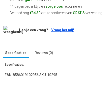
Wettelijke
garantie
van 12 maanden
14 dagen bedenktijd en
zorgeloos
retourneren
Besteed nog
€34,39
om te profiteren van
GRATIS
verzending
Heb je een vraag?
Vraag het mij!
Specificaties
Reviews (0)
Specificaties:
EAN: 8586019102956 SKU: 10295