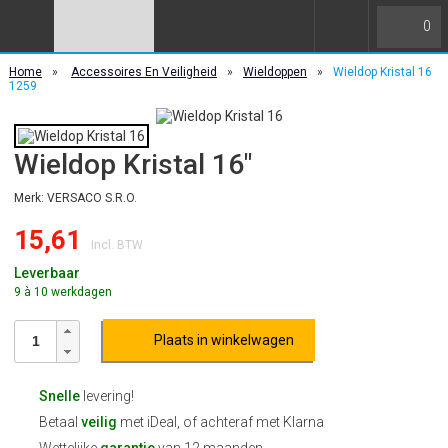
0
Home
»
Accessoires En Veiligheid
»
Wieldoppen
»
Wieldop Kristal 16
1259
Wieldop Kristal 16"
Merk: VERSACO S.R.O.
15,61
Incl. BTW
Leverbaar
9 à 10 werkdagen
Plaats in winkelwagen
Snelle
levering!
Betaal
veilig
met iDeal, of achteraf met Klarna