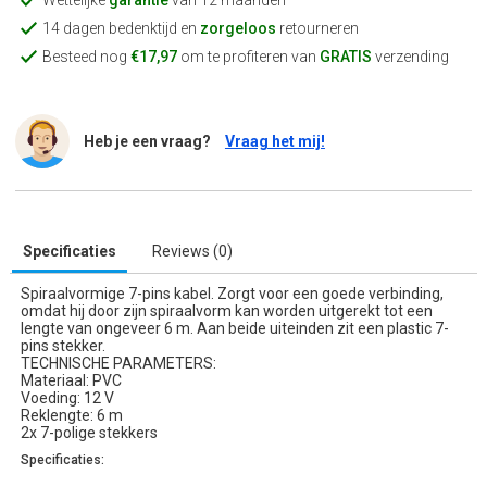
Wettelijke
garantie
van 12 maanden
14 dagen bedenktijd en
zorgeloos
retourneren
Besteed nog
€17,97
om te profiteren van
GRATIS
verzending
Heb je een vraag?
Vraag het mij!
Specificaties
Reviews (0)
Spiraalvormige 7-pins kabel. Zorgt voor een goede verbinding,
omdat hij door zijn spiraalvorm kan worden uitgerekt tot een
lengte van ongeveer 6 m. Aan beide uiteinden zit een plastic 7-
pins stekker.
TECHNISCHE PARAMETERS:
Materiaal: PVC
Voeding: 12 V
Reklengte: 6 m
2x 7-polige stekkers
Specificaties: