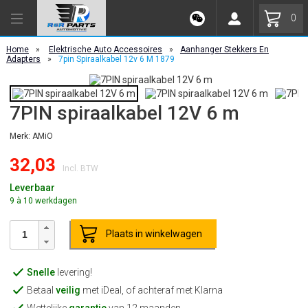
0
Home
»
Elektrische Auto Accessoires
»
Aanhanger Stekkers En
Adapters
»
7pin Spiraalkabel 12v 6 M 1879
7PIN spiraalkabel 12V 6 m
Merk: AMiO
32,03
Incl. BTW
Leverbaar
9 à 10 werkdagen
Plaats in winkelwagen
Snelle
levering!
Betaal
veilig
met iDeal, of achteraf met Klarna