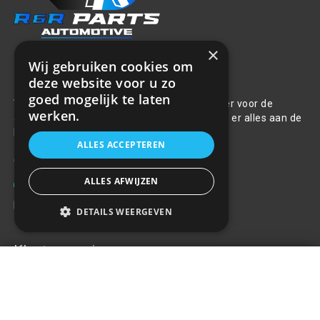
×
Wij gebruiken cookies om
Over ons
deze website voor u zo
goed mogelijk te laten
Welkom bij R&R Parts Automotive, uw partner voor de
werken.
aanschaf van alle auto accessoires. Wij doen er alles aan de
beste selectie, service & prijs te bieden.
ALLES ACCEPTEREN
Contact
ALLES AFWIJZEN
+31(0)85 486 83 17
info@rrparts.nl
DETAILS WEERGEVEN
Klantenservice
7PIN spiraalkabel 12V 6 m
€32,03
+
Over ons
Contact
Algemene voorwaarden