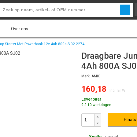
Over ons
p Starter Met Powerbank 12v 4ah 800a Sj02 2274
Draagbare Ju
4Ah 800A SJ0
Merk: AMiO
160,18
Incl. BTW
Leverbaar
9 à 10 werkdagen
Plaats
Snelle
levering!