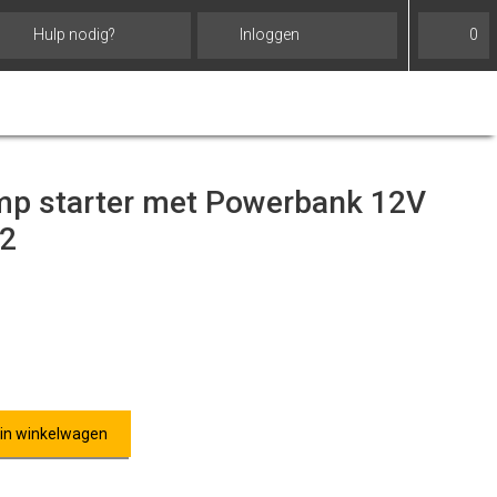
Hulp nodig?
Inloggen
0
mp starter met Powerbank 12V
2
 in winkelwagen