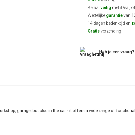
Betaal
veilig
met iDeal, o
Wettelijke
garantie
van 1
14 dagen bedenktijd en
z
Gratis
verzending
Heb je een vraag?
kshop, garage, but also in the car - it offers a wide range of functional