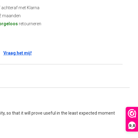
f achteraf met Klarna
2 maanden
orgeloos
retourneren
Vraag het mij!
ity, so that it will prove useful in the least expected moment
9,8