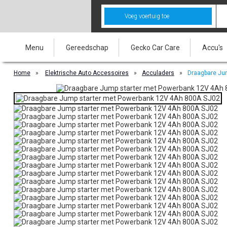
Voeg voertuig toe
Menu
Gereedschap
Gecko Car Care
Accu's
Home
»
Elektrische Auto Accessoires
»
Acculaders
»
Draagbare Jum