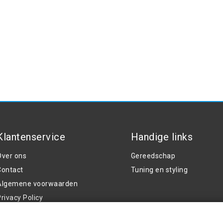
Klantenservice
Handige links
Over ons
Gereedschap
Contact
Tuning en styling
Algemene voorwaarden
rivacy Policy
12V 4Ah 800A SJ02
Klachten