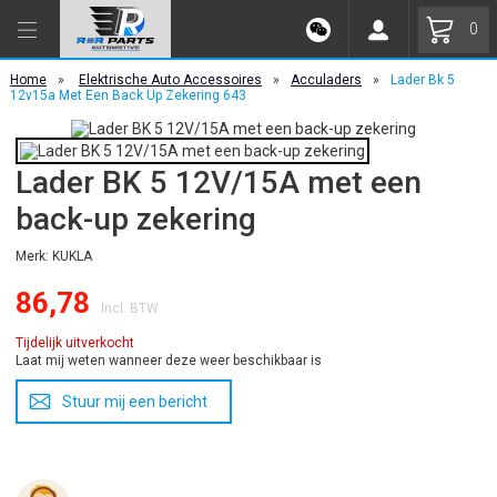
0
Home
»
Elektrische Auto Accessoires
»
Acculaders
»
Lader Bk 5
12v15a Met Een Back Up Zekering 643
Lader BK 5 12V/15A met een
back-up zekering
Merk: KUKLA
86,78
Incl. BTW
Tijdelijk uitverkocht
Laat mij weten wanneer deze weer beschikbaar is
Stuur mij een bericht