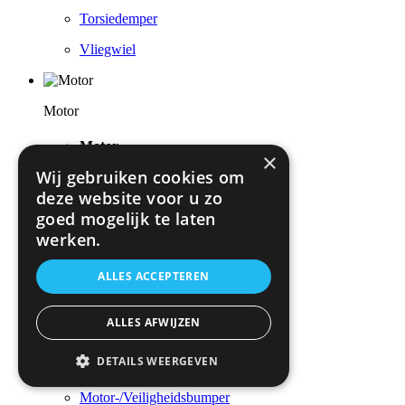
Torsiedemper
Vliegwiel
Motor
Motor
×
Wij gebruiken cookies om
Artikelzoeken via afbeelding
deze website voor u zo
Cilinderkop / Opbouwdelen
goed mogelijk te laten
werken.
Cilinders / Zuigers
Complete / Deelmotor
ALLES ACCEPTEREN
Gereedschap
ALLES AFWIJZEN
Krukasmechanisme
DETAILS WEERGEVEN
Luchttoevoer
Motor-/Veiligheidsbumper