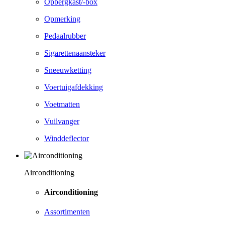
Opbergkast/-box
Opmerking
Pedaalrubber
Sigarettenaansteker
Sneeuwketting
Voertuigafdekking
Voetmatten
Vuilvanger
Winddeflector
Airconditioning
Airconditioning
Assortimenten