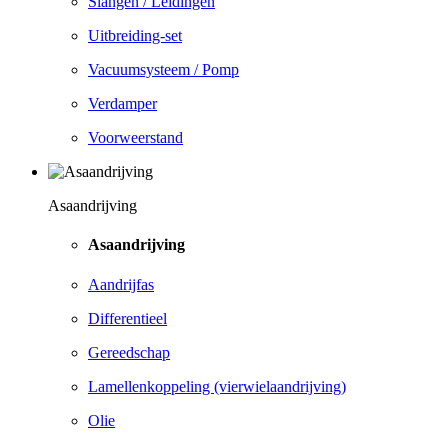
Slangen / Leidingen
Uitbreiding-set
Vacuumsysteem / Pomp
Verdamper
Voorweerstand
Asaandrijving
Asaandrijving
Aandrijfas
Differentieel
Gereedschap
Lamellenkoppeling (vierwielaandrijving)
Olie