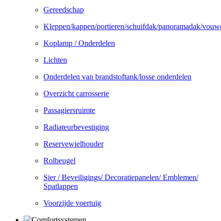
Gereedschap
Kleppen/kappen/portieren/schuifdak/panoramadak/vouw
Koplamp / Onderdelen
Lichten
Onderdelen van brandstoftank/losse onderdelen
Overzicht carrosserie
Passagiersruimte
Radiateurbevestiging
Reservewielhouder
Rolbeugel
Sier / Beveiligings/ Decoratiepanelen/ Emblemen/
Spatlappen
Voorzijde voertuig