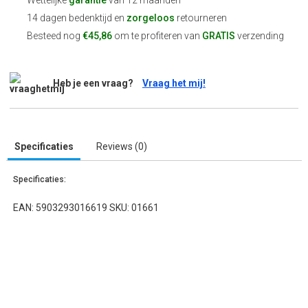
Wettelijke
garantie
van 12 maanden
14 dagen bedenktijd en
zorgeloos
retourneren
Besteed nog
€45,86
om te profiteren van
GRATIS
verzending
Heb je een vraag?
Vraag het mij!
Specificaties
Reviews (0)
Specificaties:
EAN: 5903293016619 SKU: 01661