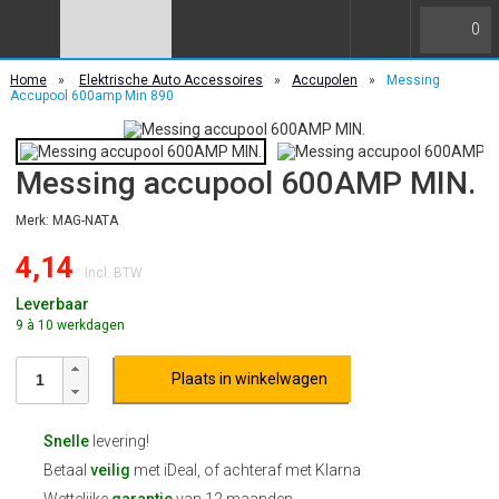
0
Home
»
Elektrische Auto Accessoires
»
Accupolen
»
Messing
Accupool 600amp Min 890
Messing accupool 600AMP MIN.
Merk: MAG-NATA
4,14
Incl. BTW
Leverbaar
9 à 10 werkdagen
Plaats in winkelwagen
Snelle
levering!
Betaal
veilig
met iDeal, of achteraf met Klarna