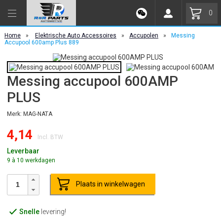
0
Home
»
Elektrische Auto Accessoires
»
Accupolen
»
Messing
Accupool 600amp Plus 889
Messing accupool 600AMP
PLUS
Merk: MAG-NATA
4,14
Incl. BTW
Leverbaar
9 à 10 werkdagen
Plaats in winkelwagen
Snelle
levering!