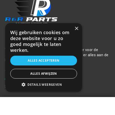
×
Wij gebruiken cookies om
deze website voor u zo
Over ons
goed mogelijk te laten
werken.
Welkom bij R&R Parts Automotive, uw partner voor de
aanschaf van alle auto accessoires. Wij doen er alles aan de
beste selectie, service & prijs te bieden.
ALLES ACCEPTEREN
Contact
ALLES AFWIJZEN
+31(0)85 486 83 17
DETAILS WEERGEVEN
info@rrparts.nl
Messing accupool 600AMP PLUS
Klantenservice
€4,14
+
Over ons