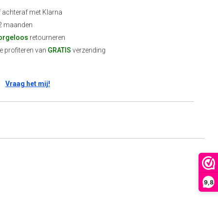
f achteraf met Klarna
2 maanden
orgeloos
retourneren
 profiteren van
GRATIS
verzending
Vraag het mij!
9,8