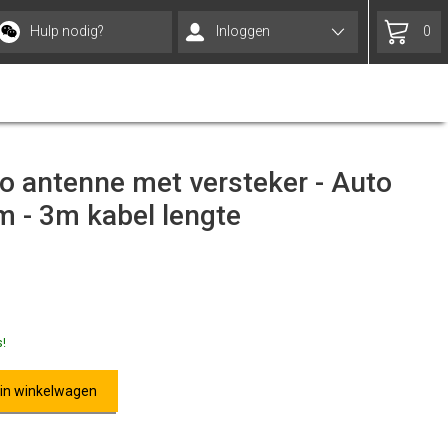
Hulp nodig?
Inloggen
0
to antenne met versteker - Auto
m - 3m kabel lengte
s!
 in winkelwagen