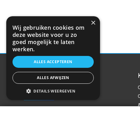
×
Wij gebruiken cookies om
deze website voor u zo
goed mogelijk te laten
werken.
ALLES ACCEPTEREN
ALLES AFWIJZEN
DETAILS WEERGEVEN
Universele auto antenne met versteker - 
P
Over ons
€20,76
Welkom bij R&R Parts Automotive, uw partner
voor de aanschaf van alle auto accessoires.