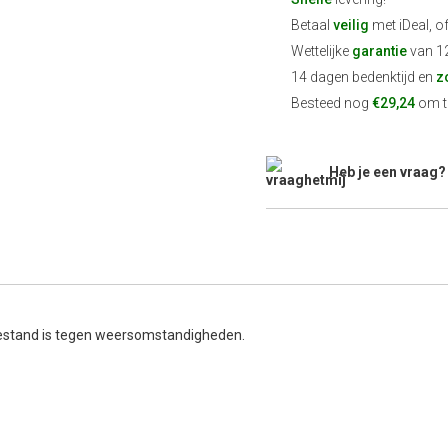
Betaal
veilig
met iDeal, o
Wettelijke
garantie
van 1
14 dagen bedenktijd en
z
Besteed nog
€29,24
om te
Heb je een vraag?
 bestand is tegen weersomstandigheden.