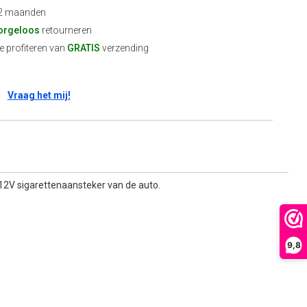
2 maanden
orgeloos
retourneren
 profiteren van
GRATIS
verzending
Vraag het mij!
12V sigarettenaansteker van de auto.
9,8