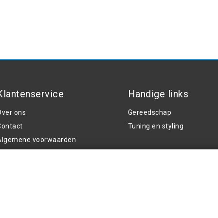
Klantenservice
Handige links
Over ons
Gereedschap
Contact
Tuning en styling
Algemene voorwaarden
rivacy Policy
V
Klachten
Retouren en garantie