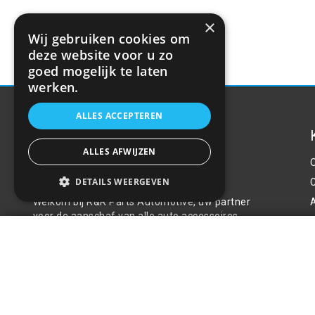
×
Wij gebruiken cookies om
deze website voor u zo
goed mogelijk te laten
werken.
ALLES ACCEPTEREN
ALLES AFWIJZEN
Over ons
DETAILS WEERGEVEN
Welkom bij R&R Parts Automotive, uw partner
voor de aanschaf van alle auto accessoires.
P
Auto ventilator met afzuiging miniFAN 12
Wij doen er alles aan de beste selectie,
service & prijs te bieden.
€10,49
Contact
+31(0)85 486 83 17