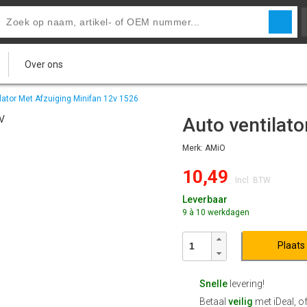
Over ons
lator Met Afzuiging Minifan 12v 1526
Auto ventilat
Merk: AMiO
10,49
Incl. BTW
Leverbaar
9 à 10 werkdagen
Plaats
Snelle
levering!
Betaal
veilig
met iDeal, o