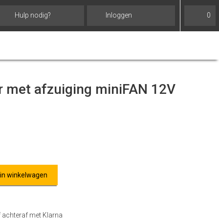
Hulp nodig?
Inloggen
0
or met afzuiging miniFAN 12V
 in winkelwagen
f achteraf met Klarna