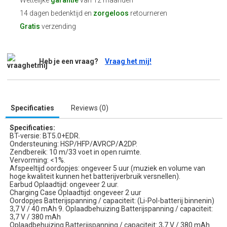
Wettelijke
garantie
van 12 maanden
14 dagen bedenktijd en
zorgeloos
retourneren
Gratis
verzending
Heb je een vraag?
Vraag het mij!
Specificaties
Reviews (0)
Specificaties:
BT-versie: BT5.0+EDR.
Ondersteuning: HSP/HFP/AVRCP/A2DP.
Zendbereik: 10 m/33 voet in open ruimte.
Vervorming: <1%.
Afspeeltijd oordopjes: ongeveer 5 uur (muziek en volume van
hoge kwaliteit kunnen het batterijverbruik versnellen).
Earbud Oplaadtijd: ongeveer 2 uur.
Charging Case Oplaadtijd: ongeveer 2 uur
Oordopjes Batterijspanning / capaciteit: (Li-Pol-batterij binnenin)
3,7 V / 40 mAh 9. Oplaadbehuizing Batterijspanning / capaciteit:
3,7 V / 380 mAh
Oplaadbehuizing Batterijspanning / capaciteit: 3,7 V / 380 mAh