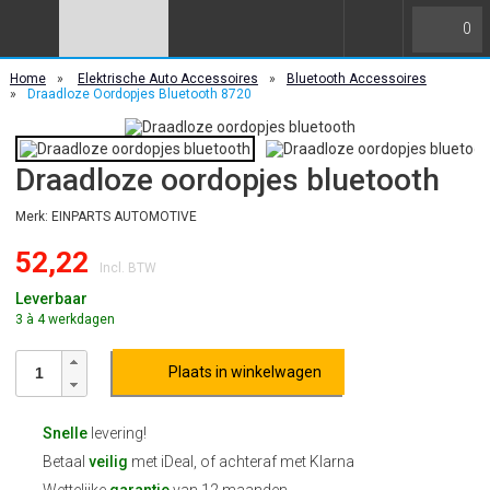
0
Home
»
Elektrische Auto Accessoires
»
Bluetooth Accessoires
»
Draadloze Oordopjes Bluetooth 8720
Draadloze oordopjes bluetooth
Merk: EINPARTS AUTOMOTIVE
52,22
Incl. BTW
Leverbaar
3 à 4 werkdagen
Plaats in winkelwagen
Snelle
levering!
Betaal
veilig
met iDeal, of achteraf met Klarna