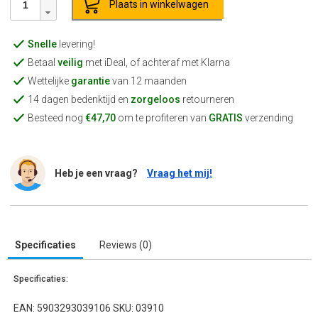
Plaats in winkelwagen
Snelle
levering!
Betaal
veilig
met iDeal, of achteraf met Klarna
Wettelijke
garantie
van 12 maanden
14 dagen bedenktijd en
zorgeloos
retourneren
Besteed nog
€47,70
om te profiteren van
GRATIS
verzending
Heb je een vraag?
Vraag het mij!
Specificaties
Reviews (0)
Specificaties:
EAN: 5903293039106 SKU: 03910