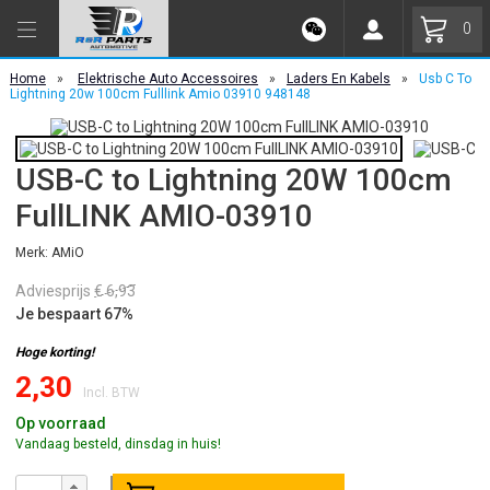
0
Home
»
Elektrische Auto Accessoires
»
Laders En Kabels
»
Usb C To
Lightning 20w 100cm Fulllink Amio 03910 948148
USB-C to Lightning 20W 100cm
FullLINK AMIO-03910
Merk: AMiO
Adviesprijs
€ 6,93
Je bespaart 67%
Hoge korting!
2,30
Incl. BTW
Op voorraad
Vandaag besteld, dinsdag in huis!