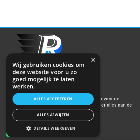
×
Wij gebruiken cookies om
deze website voor u zo
goed mogelijk te laten
werken.
Over ons
Welkom bij R&R Parts Automotive, uw partner voor de
ALLES ACCEPTEREN
aanschaf van alle auto accessoires. Wij doen er alles aan de
beste selectie, service & prijs te bieden.
ALLES AFWIJZEN
Contact
DETAILS WEERGEVEN
+31(0)85 486 83 17