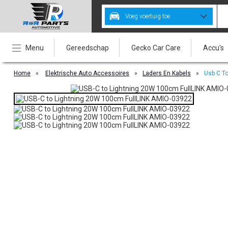
Voeg voertuig toe
Menu
Gereedschap
Gecko Car Care
Accu's
Home
»
Elektrische Auto Accessoires
»
Laders En Kabels
»
Usb C T