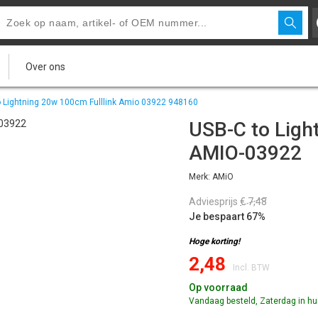
Over ons
o Lightning 20w 100cm Fulllink Amio 03922 948160
USB-C to Ligh
AMIO-03922
Merk: AMiO
Adviesprijs
€ 7,48
Je bespaart 67%
Hoge korting!
2,48
Incl. BTW
Op voorraad
Vandaag besteld, Zaterdag in hu