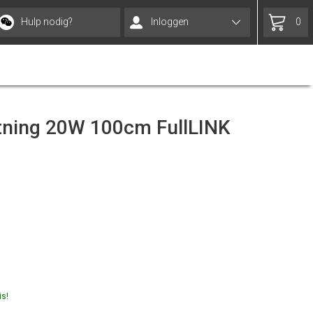
Hulp nodig?
Inloggen
0
tning 20W 100cm FullLINK
is!