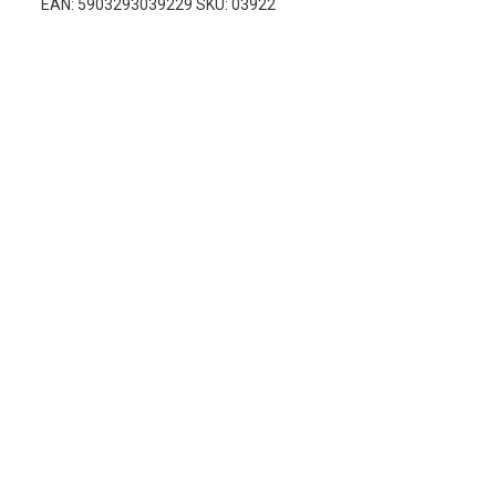
EAN: 5903293039229 SKU: 03922