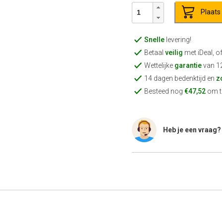
Plaats
Snelle
levering!
Betaal
veilig
met iDeal, o
Wettelijke
garantie
van 1
14 dagen bedenktijd en
z
Besteed nog
€47,52
om te
Heb je een vraag?