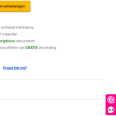
 in winkelwagen
f achteraf met Klarna
2 maanden
orgeloos
retourneren
 profiteren van
GRATIS
verzending
Vraag het mij!
9,8