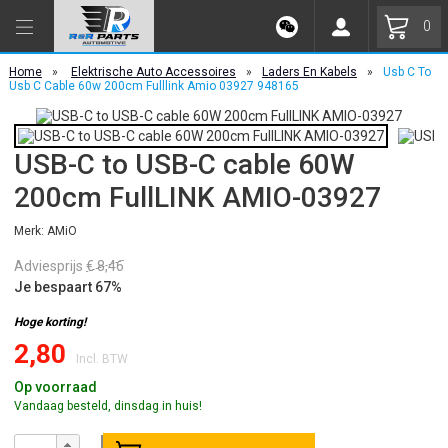
0
Home
»
Elektrische Auto Accessoires
»
Laders En Kabels
»
Usb C To
Usb C Cable 60w 200cm Fulllink Amio 03927 948165
USB-C to USB-C cable 60W
200cm FullLINK AMIO-03927
Merk: AMiO
Adviesprijs
€ 8,46
Je bespaart 67%
Hoge korting!
2,80
Incl. BTW
Op voorraad
Vandaag besteld, dinsdag in huis!