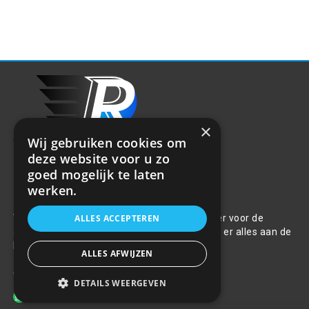
×
Wij gebruiken cookies om
deze website voor u zo
goed mogelijk te laten
werken.
Over ons
Welkom bij R&R Parts Automotive, uw partner voor de
ALLES ACCEPTEREN
aanschaf van alle auto accessoires. Wij doen er alles aan de
beste selectie, service & prijs te bieden.
ALLES AFWIJZEN
Contact
DETAILS WEERGEVEN
+31(0)85 486 83 17