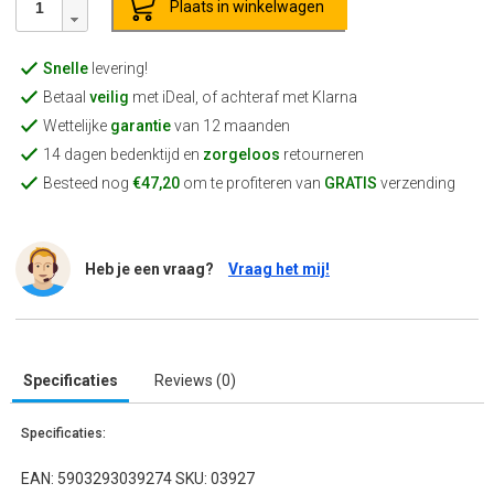
Plaats in winkelwagen
Snelle
levering!
Betaal
veilig
met iDeal, of achteraf met Klarna
Wettelijke
garantie
van 12 maanden
14 dagen bedenktijd en
zorgeloos
retourneren
Besteed nog
€47,20
om te profiteren van
GRATIS
verzending
Heb je een vraag?
Vraag het mij!
Specificaties
Reviews (0)
Specificaties:
EAN: 5903293039274 SKU: 03927