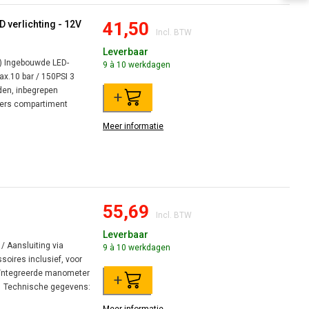
 verlichting - 12V
41,50
Incl. BTW
Leverbaar
) Ingebouwde LED-
9 à 10 werkdagen
x.10 bar / 150PSI 3
nden, inbegrepen
+
ters compartiment
Meer informatie
55,69
Incl. BTW
Leverbaar
 Aansluiting via
9 à 10 werkdagen
soires inclusief, voor
eïntegreerde manometer
+
t Technische gegevens: