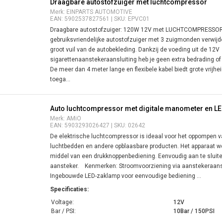
Draagbare autostofzuiger met luchtcompressor
Merk: EINPARTS AUTOMOTIVE
EAN: 5902537827561 | SKU: EPVC01
Draagbare autostofzuiger: 120W 12V met LUCHTCOMPRESSOR e
gebruiksvriendelijke autostofzuiger met 3 zuigmonden verwijd
groot vuil van de autobekleding. Dankzij de voeding uit de 12V
sigarettenaanstekeraansluiting heb je geen extra bedrading of
De meer dan 4 meter lange en flexibele kabel biedt grote vrijhei
toega...
Auto luchtcompressor met digitale manometer en LED
Merk: AMiO
EAN: 5903293026427 | SKU: 02642
De elektrische luchtcompressor is ideaal voor het oppompen v
luchtbedden en andere opblaasbare producten. Het apparaat w
middel van een drukknoppenbediening. Eenvoudig aan te sluite
aansteker. Kenmerken: Stroomvoorziening via aanstekeraansl
Ingebouwde LED-zaklamp voor eenvoudige bediening ...
Specificaties:
Voltage:
12V
Bar / PSI:
10Bar / 150PSI