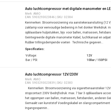
Auto luchtcompressor met digitale manometer en LED
Merk: AMiO
EAN: 5903293023846 | SKU: 02384
Kenmerken: Stroomvoorziening via aanstekeraansluiting (12 V
zaklamp voor eenvoudige bediening in het donker Werkdruk: ma
opblaasbare hulpstukken, bijv. voor ballen, matrassen, fietsba
Geïntegreerde digitale manometer Kabel, luchtkanaal en adpa
Rubber trillingsdempende voeten Technische gegeven...
Specificaties:
Voltage:
12V
Bar / PSI:
10Bar / 150PSI
Auto luchtcompressor 12V/230V
Merk: AMiO
EAN: 5903293023839 | SKU: 02383
Kenmerken: Stroomvoorziening via sigarettenaansteker 12V /
stopcontact 230V Bedrijfsdruk: max. 7 bar 3 opblaasbare acces
het oppompen van ballen, matrassen, fietsbanden, anderen G
Gemaakt van kunststof Voedingskabel en slangcompartimen
Ingangsspannin...