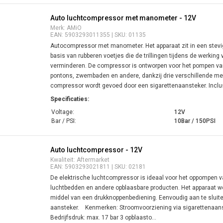
Auto luchtcompressor met manometer - 12V
Merk: AMiO
EAN: 5903293011355 | SKU: 01135
Autocompressor met manometer. Het apparaat zit in een stevi
basis van rubberen voetjes die de trillingen tijdens de werkin
verminderen. De compressor is ontworpen voor het pompen van
pontons, zwembaden en andere, dankzij drie verschillende me
compressor wordt gevoed door een sigarettenaansteker. Inclusi
Specificaties:
Voltage:
12V
Bar / PSI:
10Bar / 150PSI
Auto luchtcompressor - 12V
Kwaliteit: Aftermarket
EAN: 5903293021811 | SKU: 02181
De elektrische luchtcompressor is ideaal voor het oppompen v
luchtbedden en andere opblaasbare producten. Het apparaat w
middel van een drukknoppenbediening. Eenvoudig aan te sluite
aansteker. Kenmerken: Stroomvoorziening via sigarettenaans
Bedrijfsdruk: max. 17 bar 3 opblaasto...