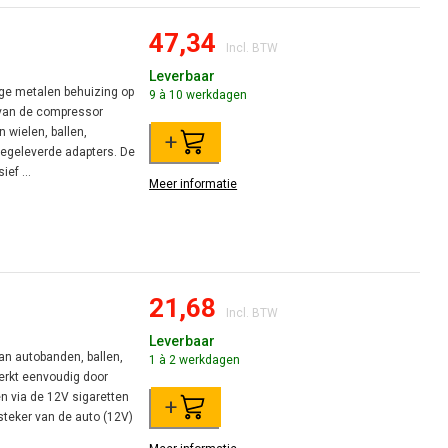
47,34
Incl. BTW
Leverbaar
ge metalen behuizing op
9 à 10 werkdagen
g van de compressor
 wielen, ballen,
+
egeleverde adapters. De
ef ...
Meer informatie
21,68
Incl. BTW
Leverbaar
an autobanden, ballen,
1 à 2 werkdagen
erkt eenvoudig door
n via de 12V sigaretten
+
teker van de auto (12V)