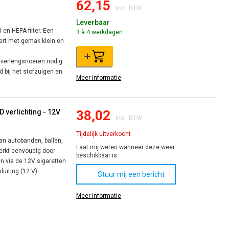
62,15
Incl. BTW
Leverbaar
n HEPA-filter. Een
3 à 4 werkdagen
ert met gemak klein en
+
 verlengsnoeren nodig.
d bij het stofzuigen en
Meer informatie
 verlichting - 12V
38,02
Incl. BTW
Tijdelijk uitverkocht
an autobanden, ballen,
Laat mij weten wanneer deze weer
erkt eenvoudig door
beschikbaar is
n via de 12V sigaretten
uiting (12 V)
Stuur mij een bericht
Meer informatie