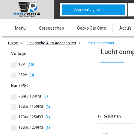
Voeg voertuig toe
Menu
Gereedschap
Gecko Car Care
Accu's
Home
»
Elektrische Auto Accessoires
»
Lucht Compressor
Lucht com
Voltage
12V
(15)
230V
(3)
Bar / PSI
7Bar / 100PSI
(3)
10Bar / 150PSI
(9)
17 Resultaten
17Bar / 250PSI
(1)
18Bar / 250PSI
(1)