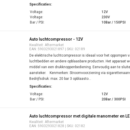
Specificaties:
Voltage:
12V
Voltage:
230V
Bar / PSI:
10Bar / 150PSI
Auto luchtcompressor - 12V
Kwaliteit: Aftermarket
EAN: 5903293021897 | SKU: 02189
De elektrische luchtcompressor is ideaal voor het oppompen v
luchtbedden en andere opblaasbare producten. Het apparaat w
middel van een drukknoppenbediening. Eenvoudig aan te sluite
aansteker. Kenmerken: Stroomvoorziening via sigarettenaans
Bedrijfsdruk: max. 20 bar 3 opblaasto...
Specificaties:
Voltage:
12V
Bar / PSI:
20Bar / 300PSI
Auto luchtcompressor met digitale manometer en LED
Kwaliteit: Aftermarket
EAN: 5903293021828 | SKU: 02182