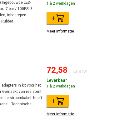
) Ingebouwde LED-
1 à 2 werkdagen
x. 7 bar / 100PSI 3
nden, inbegrepen
+
 Rubber
Meer informatie
72,58
Incl. BTW
Leverbaar
dapters in kit voor het
1 à 2 werkdagen
r Gemaakt van resistent
 en de stroomkabel -heeft
+
omkabel Technische
Meer informatie