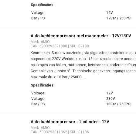
Specificaties:
Voltage:
12V
Bar / PSI:
17Bar / 250PSI
Auto luchtcompressor met manometer - 12V/230V
Merk: AMiO
EAN: 5903293021880 | SKU: 02188
Kenmerken: Stroomvoorziening via sigarettenaansteker in auto
stopcontact 220V Werkdruk: max. 18 bar 4 opblaasbare accesso
oppompen van ballen, matrassen, fietsbanden, anderen geïn
Gemaakt van kunststof Technische gegevens: Ingangsspann
Maximale druk: 18 bar / 250PSI ...
Specificaties:
Voltage:
12V
Voltage:
230V
Bar / PSI:
18Bar / 250PSI
Auto luchtcompressor - 2 cilinder - 12V
Merk: AMiO
EAN: 5903293011362 | SKU: 01136