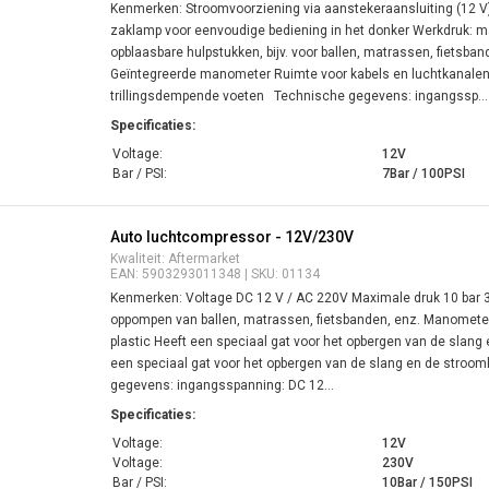
Kenmerken: Stroomvoorziening via aanstekeraansluiting (12 V
zaklamp voor eenvoudige bediening in het donker Werkdruk: ma
opblaasbare hulpstukken, bijv. voor ballen, matrassen, fietsba
Geïntegreerde manometer Ruimte voor kabels en luchtkanalen
trillingsdempende voeten Technische gegevens: ingangssp...
Specificaties:
Voltage:
12V
Bar / PSI:
7Bar / 100PSI
Auto luchtcompressor - 12V/230V
Kwaliteit: Aftermarket
EAN: 5903293011348 | SKU: 01134
Kenmerken: Voltage DC 12 V / AC 220V Maximale druk 10 bar 3 a
oppompen van ballen, matrassen, fietsbanden, enz. Manomete
plastic Heeft een speciaal gat voor het opbergen van de slang
een speciaal gat voor het opbergen van de slang en de stro
gegevens: ingangsspanning: DC 12...
Specificaties:
Voltage:
12V
Voltage:
230V
Bar / PSI:
10Bar / 150PSI