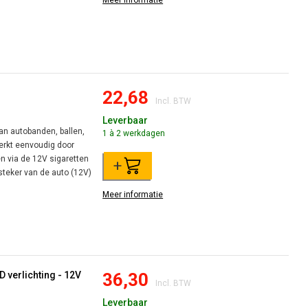
Meer informatie
22,68
Incl. BTW
Leverbaar
an autobanden, ballen,
1 à 2 werkdagen
erkt eenvoudig door
n via de 12V sigaretten
+
teker van de auto (12V)
Meer informatie
 verlichting - 12V
36,30
Incl. BTW
Leverbaar