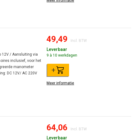
Meer informatie
49,49
Incl. BTW
Leverbaar
 12V / Aansluiting via
9 à 10 werkdagen
ires inclusief, voor het
tegreerde manometer
+
ing: DC 12V/ AC 220V
Meer informatie
64,06
Incl. BTW
Leverbaar