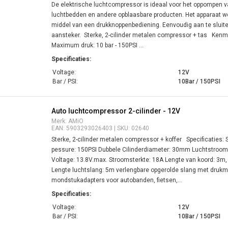
De elektrische luchtcompressor is ideaal voor het oppompen v
luchtbedden en andere opblaasbare producten. Het apparaat w
middel van een drukknoppenbediening. Eenvoudig aan te sluite
aansteker. Sterke, 2-cilinder metalen compressor + tas Kenm
Maximum druk: 10 bar - 150PSI ...
Specificaties:
Voltage:
12V
Bar / PSI:
10Bar / 150PSI
Auto luchtcompressor 2-cilinder - 12V
Merk: AMiO
EAN: 5903293026403 | SKU: 02640
Sterke, 2-cilinder metalen compressor + koffer Specificaties
pessure: 150PSI Dubbele Cilinderdiameter: 30mm Luchtstroom
Voltage: 13.8V.max. Stroomsterkte: 18A Lengte van koord: 3m
Lengte luchtslang: 5m verlengbare opgerolde slang met drukm
mondstukadapters voor autobanden, fietsen,...
Specificaties:
Voltage:
12V
Bar / PSI:
10Bar / 150PSI