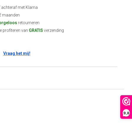
f achteraf met Klarna
2 maanden
orgeloos
retourneren
 profiteren van
GRATIS
verzending
Vraag het mij!
9,8