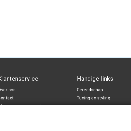
Klantenservice
Handige links
Over ons
Gereedschap
Contact
Tuning en styling
Algemene voorwaarden
vendel
rivacy Policy
Klachten
Retouren en garantie