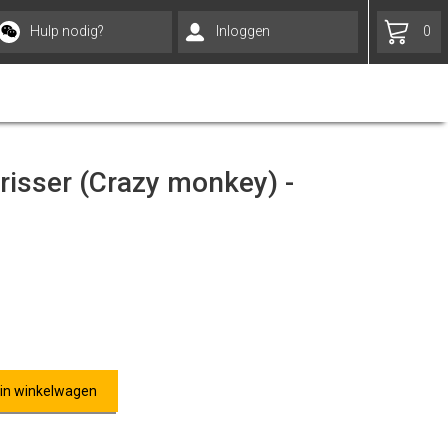
Hulp nodig?
Inloggen
0
risser (Crazy monkey) -
 in winkelwagen