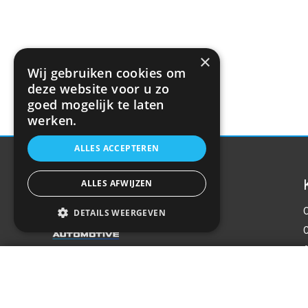
×
Wij gebruiken cookies om
deze website voor u zo
goed mogelijk te laten
werken.
ALLES ACCEPTEREN
ALLES AFWIJZEN
DETAILS WEERGEVEN
Auto luchtverfrisser (Crazy monkey) - La
P
Over ons
€7,84
Welkom bij R&R Parts Automotive, uw partner