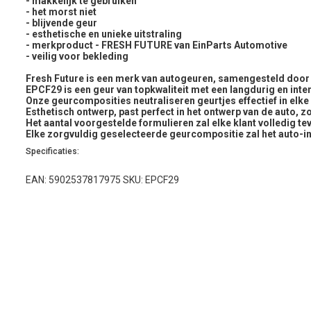
- makkelijk te gebruiken
- het morst niet
- blijvende geur
- esthetische en unieke uitstraling
- merkproduct - FRESH FUTURE van EinParts Automotive
- veilig voor bekleding
Fresh Future is een merk van autogeuren, samengesteld door o
EPCF29 is een geur van topkwaliteit met een langdurig en inten
Onze geurcomposities neutraliseren geurtjes effectief in elke
Esthetisch ontwerp, past perfect in het ontwerp van de auto, z
Het aantal voorgestelde formulieren zal elke klant volledig te
Elke zorgvuldig geselecteerde geurcompositie zal het auto-in
Specificaties:
EAN: 5902537817975 SKU: EPCF29