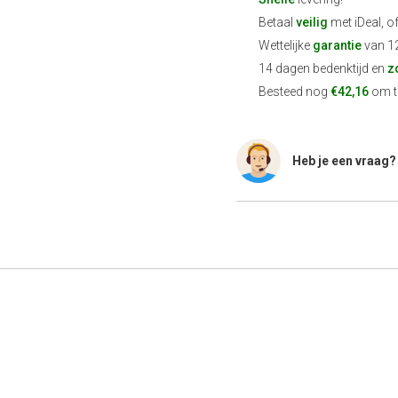
Betaal
veilig
met iDeal, o
Wettelijke
garantie
van 1
14 dagen bedenktijd en
z
Besteed nog
€42,16
om te
Heb je een vraag?