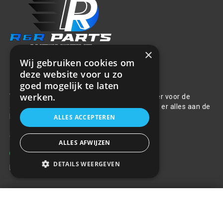
×
Wij gebruiken cookies om
deze website voor u zo
Over ons
goed mogelijk te laten
werken.
Welkom bij R&R Parts Automotive, uw partner voor de
aanschaf van alle auto accessoires. Wij doen er alles aan de
beste selectie, service & prijs te bieden.
ALLES ACCEPTEREN
Contact
ALLES AFWIJZEN
+31(0)85 486 83 17
DETAILS WEERGEVEN
info@rrparts.nl
Startkabel klemmen 150-300
Klantenservice
Ampere - 2 stuks
+
€3,59
Over ons