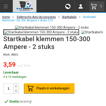
0
Home
»
Elektrische Auto Accessoires
»
Startkabels
»
Startkabel
Klemmen 150 300 Ampere 2 Stuks 570
Startkabel klemmen 150-300
Ampere - 2 stuks
Merk: AMiO
3,59
Incl. BTW
Leverbaar
9 à 10 werkdagen
Plaats in winkelwagen
Snelle
levering!