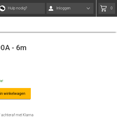
Hulp nodig?
Inloggen
0
00A - 6m
is!
 in winkelwagen
f achteraf met Klarna