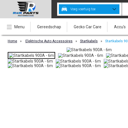
Voeg voertuig toe
Menu
Gereedschap
Gecko Car Care
Accu's
Home
»
Elektrische Auto Accessoires
»
Startkabels
»
Startkabels 9