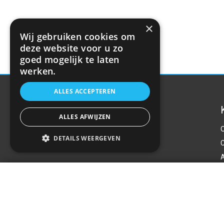
×
Wij gebruiken cookies om
deze website voor u zo
goed mogelijk te laten
werken.
ALLES ACCEPTEREN
ALLES AFWIJZEN
DETAILS WEERGEVEN
P
Startkabels 900A - 6m
Over ons
€40,32
Welkom bij R&R Parts Automotive, uw partner
voor de aanschaf van alle auto accessoires.
Wij doen er alles aan de beste selectie,