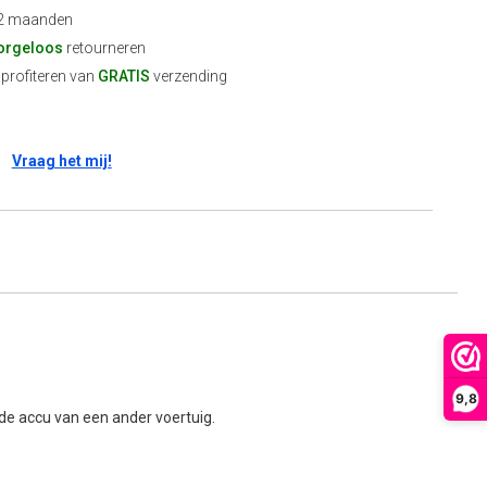
2 maanden
orgeloos
retourneren
profiteren van
GRATIS
verzending
Vraag het mij!
9,8
de accu van een ander voertuig.