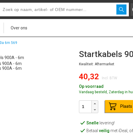
Over ons
00a 6m 569
Startkabels 9
Kwaliteit: Aftermarket
40,32
Incl. BTW
Op voorraad
Vandaag besteld, Zaterdag in hu
Plaats
Snelle
levering!
Betaal
veilig
met iDeal, o