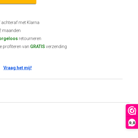
f achteraf met Klarna
2 maanden
orgeloos
retourneren
 profiteren van
GRATIS
verzending
Vraag het mij!
9,8