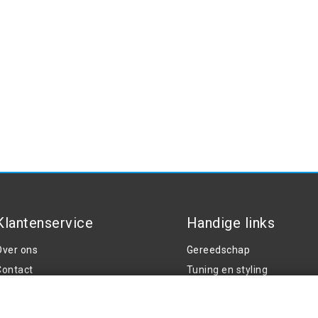
Klantenservice
Handige links
Over ons
Gereedschap
Contact
Tuning en styling
20A
Algemene voorwaarden
rivacy Policy