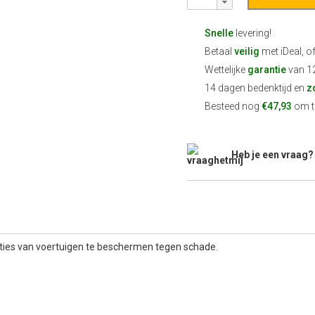
Snelle
levering!
Betaal
veilig
met iDeal, o
Wettelijke
garantie
van 1
14 dagen bedenktijd en
z
Besteed nog
€47,93
om te
Heb je een vraag?
aties van voertuigen te beschermen tegen schade.