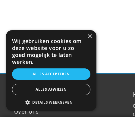
×
Wij gebruiken cookies om
deze website voor u zo
goed mogelijk te laten
werken.
ALLES ACCEPTEREN
ALLES AFWIJZEN
DETAILS WEERGEVEN
Over ons
Auto bladzekeringen mini doos 50 stuks 
Welkom bij R&R Parts Automotive, uw partner
voor de aanschaf van alle auto accessoires.
€2,07
P