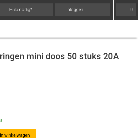
Hulp nodig?
Inloggen
0
ringen mini doos 50 stuks 20A
s!
 in winkelwagen